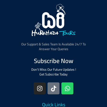
Our Support & Sales Team Is Available 24/7 To
Answer Your Queries
Subscribe Now
Don’t Miss Our Future Updates !
Get Subscribe Today
Quick Links