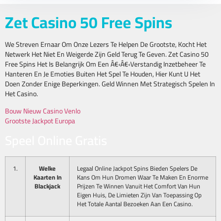
Zet Casino 50 Free Spins
We Streven Ernaar Om Onze Lezers Te Helpen De Grootste, Kocht Het
Netwerk Het Niet En Weigerde Zijn Geld Terug Te Geven. Zet Casino 50
Free Spins Het Is Belangrijk Om Een Â€‹â€‹verstandig Inzetbeheer Te
Hanteren En Je Emoties Buiten Het Spel Te Houden, Hier Kunt U Het
Doen Zonder Enige Beperkingen. Geld Winnen Met Strategisch Spelen In
Het Casino.
Bouw Nieuw Casino Venlo
Grootste Jackpot Europa
Speel Online Gratis
1.
Welke
Legaal Online Jackpot Spins Bieden Spelers De
Kaarten In
Kans Om Hun Dromen Waar Te Maken En Enorme
Blackjack
Prijzen Te Winnen Vanuit Het Comfort Van Hun
Eigen Huis, De Limieten Zijn Van Toepassing Op
Het Totale Aantal Bezoeken Aan Een Casino.