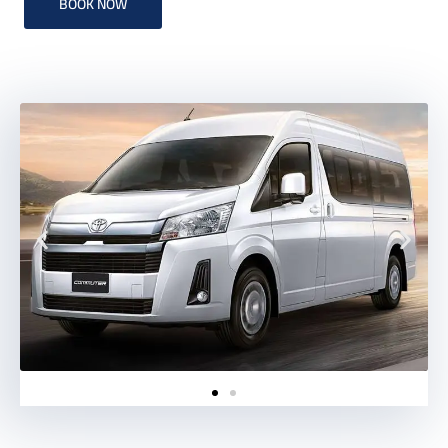
BOOK NOW