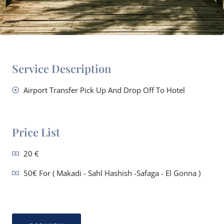
Service Description
Airport Transfer Pick Up And Drop Off To Hotel
Price List
20 €
50€ For ( Makadi - Sahl Hashish -safaga - El Gonna )