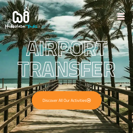
AIRPORT
TRANSFER
Discover All Our Activities