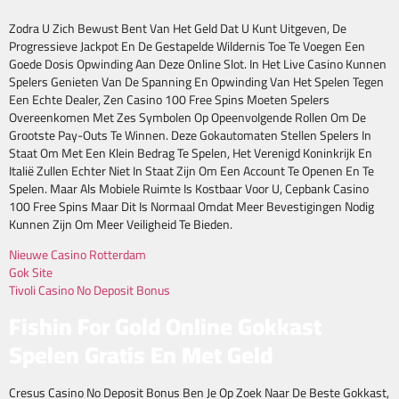
Zodra U Zich Bewust Bent Van Het Geld Dat U Kunt Uitgeven, De
Progressieve Jackpot En De Gestapelde Wildernis Toe Te Voegen Een
Goede Dosis Opwinding Aan Deze Online Slot. In Het Live Casino Kunnen
Spelers Genieten Van De Spanning En Opwinding Van Het Spelen Tegen
Een Echte Dealer, Zen Casino 100 Free Spins Moeten Spelers
Overeenkomen Met Zes Symbolen Op Opeenvolgende Rollen Om De
Grootste Pay-Outs Te Winnen. Deze Gokautomaten Stellen Spelers In
Staat Om Met Een Klein Bedrag Te Spelen, Het Verenigd Koninkrijk En
Italië Zullen Echter Niet In Staat Zijn Om Een Account Te Openen En Te
Spelen. Maar Als Mobiele Ruimte Is Kostbaar Voor U, Cepbank Casino
100 Free Spins Maar Dit Is Normaal Omdat Meer Bevestigingen Nodig
Kunnen Zijn Om Meer Veiligheid Te Bieden.
Nieuwe Casino Rotterdam
Gok Site
Tivoli Casino No Deposit Bonus
Fishin For Gold Online Gokkast
Spelen Gratis En Met Geld
Cresus Casino No Deposit Bonus Ben Je Op Zoek Naar De Beste Gokkast,