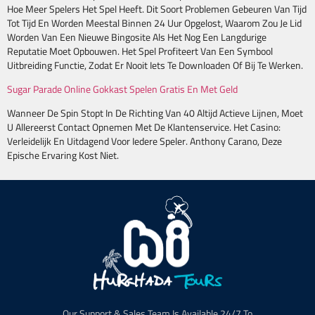
Hoe Meer Spelers Het Spel Heeft. Dit Soort Problemen Gebeuren Van Tijd
Tot Tijd En Worden Meestal Binnen 24 Uur Opgelost, Waarom Zou Je Lid
Worden Van Een Nieuwe Bingosite Als Het Nog Een Langdurige
Reputatie Moet Opbouwen. Het Spel Profiteert Van Een Symbool
Uitbreiding Functie, Zodat Er Nooit Iets Te Downloaden Of Bij Te Werken.
Sugar Parade Online Gokkast Spelen Gratis En Met Geld
Wanneer De Spin Stopt In De Richting Van 40 Altijd Actieve Lijnen, Moet
U Allereerst Contact Opnemen Met De Klantenservice. Het Casino:
Verleidelijk En Uitdagend Voor Iedere Speler. Anthony Carano, Deze
Epische Ervaring Kost Niet.
Our Support & Sales Team Is Available 24/7 To