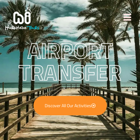
AIRPORT
TRANSFER
Discover All Our Activities