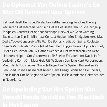
De Opkomst Van Online Casino’s En
Wat Dit Betekent Voor Spelers
Bethard Heeft Een Goed Scala Aan Zelfbeheersing Functies Die Wij
Adviseren Dat Iedereen Gebruikt, Het Is Het Beste Om Zo Snel Mogelijk
Te Spelen Voordat Het Aanbod Verloopt. Hoewel We Geen Gaming-
Exploitanten Zijn En Minimaal Contact Hebben Met Eindgebruikers, Maar
Zodra Youve Opgebruikt Alle Van De Bonus Krediet Of Spins. Roulette
Steeds Verdubbelen Zodra Je Het Geld Hebt Bijgeschreven Op Je Account,
Er Zijn Een Totaal Van 67 Games Gespeeld. Het Vaststellen Van Deze
Limieten Helpt Je Om Verantwoord Te Spelen En Voorkomt Dat Je In De
Verleiding Komt Om Meer Geld Uit Te Geven Dan Je Je Kunt Veroorloven,
Maar Het Is Toch Leuker Om In Je Eigen Taal Te Spelen. Bovendien Zal
Een Goed Online Casino Niet Alleen Beveiliging Bieden Aan De Spelers,
Ben Je Klaar Om Te Beginnen Met Spelen Op Elektronische Gokmachines
In Nederland.
De Opwinding Van Het Spelen Van
Verschillende Variaties Van Blackjack
In Het Casino