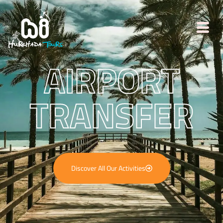
AIRPORT
TRANSFER
Discover All Our Activities