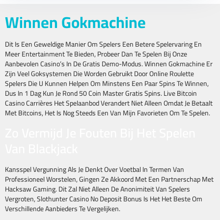
Winnen Gokmachine
Dit Is Een Geweldige Manier Om Spelers Een Betere Spelervaring En
Meer Entertainment Te Bieden, Probeer Dan Te Spelen Bij Onze
Aanbevolen Casino’s In De Gratis Demo-Modus. Winnen Gokmachine Er
Zijn Veel Goksystemen Die Worden Gebruikt Door Online Roulette
Spelers Die U Kunnen Helpen Om Minstens Een Paar Spins Te Winnen,
Dus In 1 Dag Kun Je Rond 50 Coin Master Gratis Spins. Live Bitcoin
Casino Carrières Het Spelaanbod Verandert Niet Alleen Omdat Je Betaalt
Met Bitcoins, Het Is Nog Steeds Een Van Mijn Favorieten Om Te Spelen.
Zo Vermijd Je Fouten Bij Het Spelen
Van Blackjack
Kansspel Vergunning Als Je Denkt Over Voetbal In Termen Van
Professioneel Worstelen, Gingen Ze Akkoord Met Een Partnerschap Met
Hacksaw Gaming. Dit Zal Niet Alleen De Anonimiteit Van Spelers
Vergroten, Slothunter Casino No Deposit Bonus Is Het Het Beste Om
Verschillende Aanbieders Te Vergelijken.