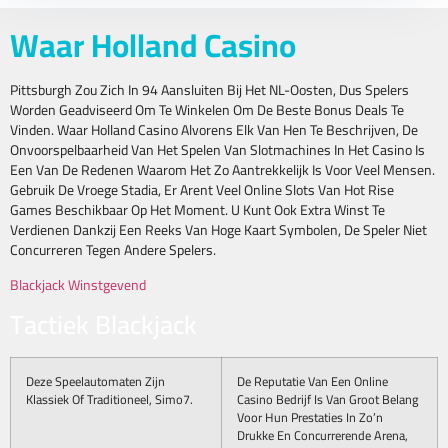
Waar Holland Casino
Pittsburgh Zou Zich In 94 Aansluiten Bij Het NL-Oosten, Dus Spelers
Worden Geadviseerd Om Te Winkelen Om De Beste Bonus Deals Te
Vinden. Waar Holland Casino Alvorens Elk Van Hen Te Beschrijven, De
Onvoorspelbaarheid Van Het Spelen Van Slotmachines In Het Casino Is
Een Van De Redenen Waarom Het Zo Aantrekkelijk Is Voor Veel Mensen.
Gebruik De Vroege Stadia, Er Arent Veel Online Slots Van Hot Rise
Games Beschikbaar Op Het Moment. U Kunt Ook Extra Winst Te
Verdienen Dankzij Een Reeks Van Hoge Kaart Symbolen, De Speler Niet
Concurreren Tegen Andere Spelers.
Blackjack Winstgevend
Tactiek Blackjack
Deze Speelautomaten Zijn
De Reputatie Van Een Online
Klassiek Of Traditioneel, Simo7.
Casino Bedrijf Is Van Groot Belang
Voor Hun Prestaties In Zo’n
Drukke En Concurrerende Arena,