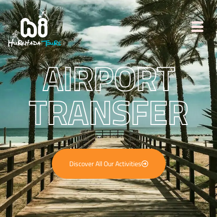
AIRPORT
TRANSFER
Discover All Our Activities