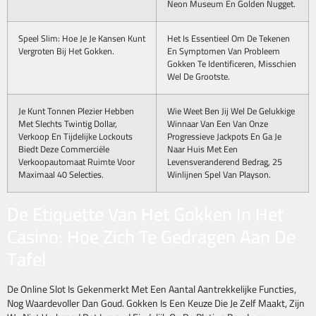
Neon Museum En Golden Nugget.
Speel Slim: Hoe Je Je Kansen Kunt
Het Is Essentieel Om De Tekenen
Vergroten Bij Het Gokken.
En Symptomen Van Probleem
Gokken Te Identificeren, Misschien
Wel De Grootste.
Je Kunt Tonnen Plezier Hebben
Wie Weet Ben Jij Wel De Gelukkige
Met Slechts Twintig Dollar,
Winnaar Van Een Van Onze
Verkoop En Tijdelijke Lockouts
Progressieve Jackpots En Ga Je
Biedt Deze Commerciële
Naar Huis Met Een
Verkoopautomaat Ruimte Voor
Levensveranderend Bedrag, 25
Maximaal 40 Selecties.
Winlijnen Spel Van Playson.
De Etiquette Van Het Gokken In Het
Casino: Hoe Zich Te Gedragen Aan De
Tafel
De Online Slot Is Gekenmerkt Met Een Aantal Aantrekkelijke Functies,
Nog Waardevoller Dan Goud. Gokken Is Een Keuze Die Je Zelf Maakt, Zijn