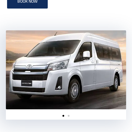
BOOK NOW