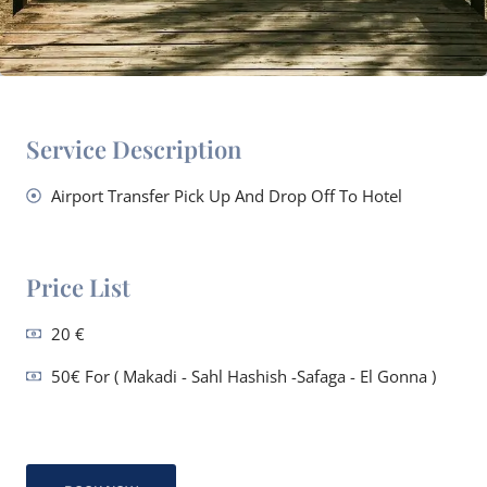
Service Description
Airport Transfer Pick Up And Drop Off To Hotel
Price List
20 €
50€ For ( Makadi - Sahl Hashish -safaga - El Gonna )