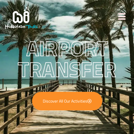
AIRPORT
TRANSFER
Discover All Our Activities