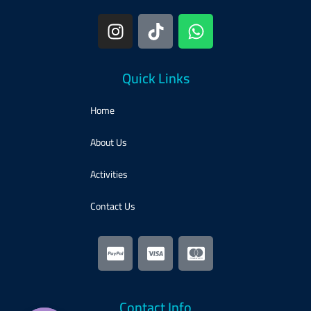
Quick Links
Home
About Us
Activities​
Contact Us
Contact Info