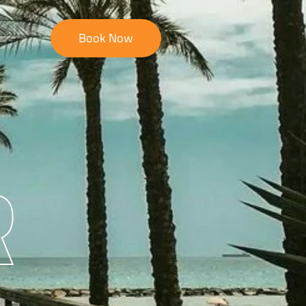
Book Now
R