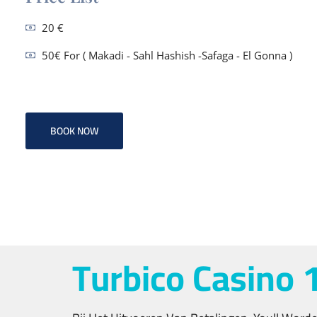
20 €
50€ For ( Makadi - Sahl Hashish -safaga - El Gonna )
BOOK NOW
Turbico Casino 