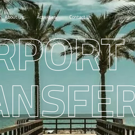
RPORT
About Us
Activities​
Contact Us
ANSFE