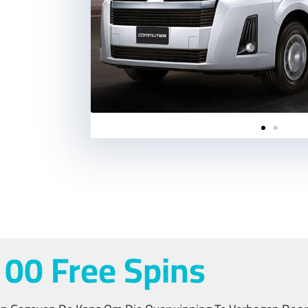
100 Free Spins