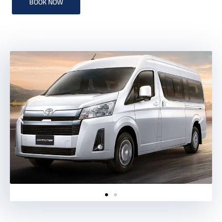
BOOK NOW