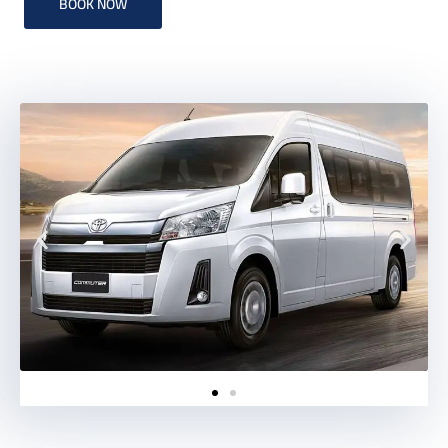
BOOK NOW