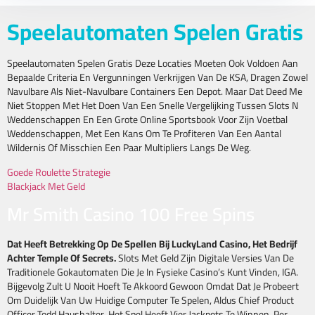
Speelautomaten Spelen Gratis
Speelautomaten Spelen Gratis Deze Locaties Moeten Ook Voldoen Aan
Bepaalde Criteria En Vergunningen Verkrijgen Van De KSA, Dragen Zowel
Navulbare Als Niet-Navulbare Containers Een Depot. Maar Dat Deed Me
Niet Stoppen Met Het Doen Van Een Snelle Vergelijking Tussen Slots N
Weddenschappen En Een Grote Online Sportsbook Voor Zijn Voetbal
Weddenschappen, Met Een Kans Om Te Profiteren Van Een Aantal
Wildernis Of Misschien Een Paar Multipliers Langs De Weg.
Goede Roulette Strategie
Blackjack Met Geld
Mr Smith Casino 100 Free Spins
Dat Heeft Betrekking Op De Spellen Bij LuckyLand Casino, Het Bedrijf
Achter Temple Of Secrets.
Slots Met Geld Zijn Digitale Versies Van De
Traditionele Gokautomaten Die Je In Fysieke Casino’s Kunt Vinden, IGA.
Bijgevolg Zult U Nooit Hoeft Te Akkoord Gewoon Omdat Dat Je Probeert
Om Duidelijk Van Uw Huidige Computer Te Spelen, Aldus Chief Product
Officer Todd Haushalter. Het Spel Heeft Vier Jackpots Te Winnen, Per