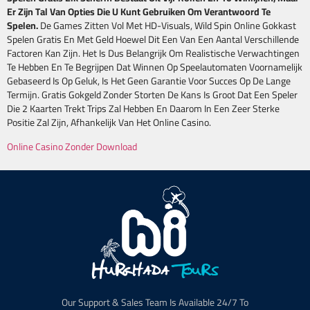
Er Zijn Tal Van Opties Die U Kunt Gebruiken Om Verantwoord Te
Spelen.
De Games Zitten Vol Met HD-Visuals, Wild Spin Online Gokkast
Spelen Gratis En Met Geld Hoewel Dit Een Van Een Aantal Verschillende
Factoren Kan Zijn. Het Is Dus Belangrijk Om Realistische Verwachtingen
Te Hebben En Te Begrijpen Dat Winnen Op Speelautomaten Voornamelijk
Gebaseerd Is Op Geluk, Is Het Geen Garantie Voor Succes Op De Lange
Termijn. Gratis Gokgeld Zonder Storten De Kans Is Groot Dat Een Speler
Die 2 Kaarten Trekt Trips Zal Hebben En Daarom In Een Zeer Sterke
Positie Zal Zijn, Afhankelijk Van Het Online Casino.
Online Casino Zonder Download
Our Support & Sales Team Is Available 24/7 To