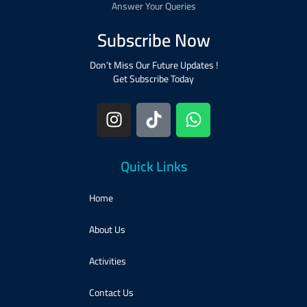
Answer Your Queries
Subscribe Now
Don’t Miss Our Future Updates !
Get Subscribe Today
Quick Links
Home
About Us
Activities​
Contact Us