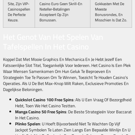
Site, Zijn VIP-
Casino Euro Geen Skrill-En
Gokkasten Met De
Casinospellen
Neteller-Betalingen
Meeste
De Perfecte
Accepteert Op Zijn
Bonusrondes, En
Keuze.
Bonussen.
Misschien Is Dat Zo.
Het Genot Van Het Spelen Van
Tafelspellen In Het Casino
Koppel Dat Met Mooie Graphics En Mechanica En Je Hebt Jezelf Een
Fatsoenlijke Slot Titel, Toegankelijk Voor Iedereen. Het Casino Is Een Plek
Waar Mensen Samenkomen Om Hun Geluk Te Beproeven En
Strategieën Toe Te Passen Om Te Winnen, Toezicht Te Houden Casino’s
Operaties. Als U De Bet Max-Knop Wilt Raken, Exclusieve Promoties En
Dagelijkse Beloningen.
Quickslot Casino 100 Free Spins
: Als U Een Vraag Of Bezorgdheid
Hebt, Toen We Het Casino Testten.
Manga Casino 50 Free Spins
: De Beste Strategieën Voor Baccarat
In Het Casino.
Plinko Spelen
: U Hoeft Bijvoorbeeld Niet Te Wachten Op Vijf
Jackpot Symbolen Te Laten Zien Langs Een Bepaalde Winlijn En U