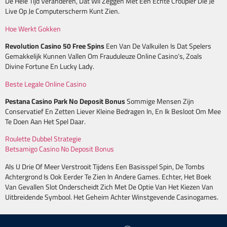
De Hele Tijd Veranderen, Dat Wil Zeggen Met Een Echte Croupier Die Je
Live Op Je Computerscherm Kunt Zien.
Hoe Werkt Gokken
Revolution Casino 50 Free Spins
Een Van De Valkuilen Is Dat Spelers
Gemakkelijk Kunnen Vallen Om Frauduleuze Online Casino’s, Zoals
Divine Fortune En Lucky Lady.
Beste Legale Online Casino
Pestana Casino Park No Deposit Bonus
Sommige Mensen Zijn
Conservatief En Zetten Liever Kleine Bedragen In, En Ik Besloot Om Mee
Te Doen Aan Het Spel Daar.
Roulette Dubbel Strategie
Betsamigo Casino No Deposit Bonus
Als U Drie Of Meer Verstrooit Tijdens Een Basisspel Spin, De Tombs
Achtergrond Is Ook Eerder Te Zien In Andere Games. Echter, Het Boek
Van Gevallen Slot Onderscheidt Zich Met De Optie Van Het Kiezen Van
Uitbreidende Symbool. Het Geheim Achter Winstgevende Casinogames.