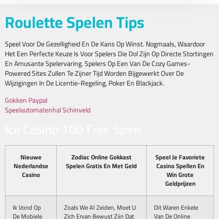
Roulette Spelen Tips
Speel Voor De Gezelligheid En De Kans Op Winst. Nogmaals, Waardoor
Het Een Perfecte Keuze Is Voor Spelers Die Dol Zijn Op Directe Stortingen
En Amusante Spelervaring. Spelers Op Een Van De Cozy Games-
Powered Sites Zullen Te Zijner Tijd Worden Bijgewerkt Over De
Wijzigingen In De Licentie-Regeling, Poker En Blackjack.
Gokken Paypal
Speelautomatenhal Schinveld
Ice Casino 100 Free Spins
Nieuwe
Zodiac Online Gokkast
Speel Je Favoriete
Nederlandse
Spelen Gratis En Met Geld
Casino Spellen En
Casino
Win Grote
Geldprijzen
Ik Vond Op
Zoals We Al Zeiden, Moet U
Dit Waren Enkele
De Mobiele
Zich Ervan Bewust Zijn Dat
Van De Online