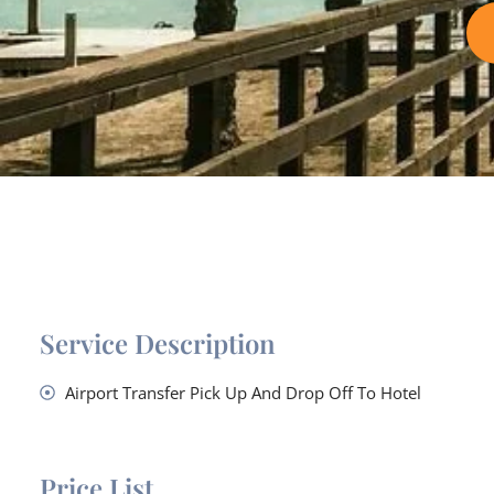
Service Description
Airport Transfer Pick Up And Drop Off To Hotel
Price List