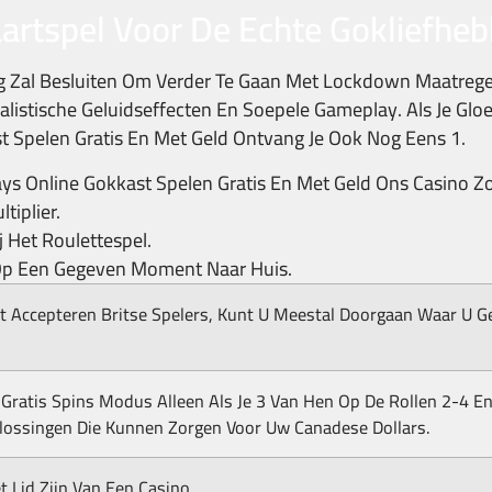
aartspel Voor De Echte Gokliefheb
ing Zal Besluiten Om Verder Te Gaan Met Lockdown Maatrege
listische Geluidseffecten En Soepele Gameplay. Als Je Glo
 Spelen Gratis En Met Geld Ontvang Je Ook Nog Eens 1.
ys Online Gokkast Spelen Gratis En Met Geld Ons Casino Zo
iplier.
ij Het Roulettespel.
e Op Een Gegeven Moment Naar Huis.
t Accepteren Britse Spelers, Kunt U Meestal Doorgaan Waar U 
 Gratis Spins Modus Alleen Als Je 3 Van Hen Op De Rollen 2-4 E
oplossingen Die Kunnen Zorgen Voor Uw Canadese Dollars.
 Lid Zijn Van Een Casino.