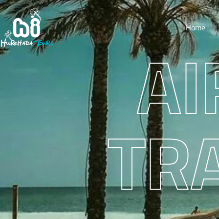
AI
Home
TR