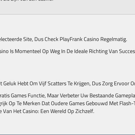
electeerde Site, Dus Check PlayFrank Casino Regelmatig.
sino Is Momenteel Op Weg In De Ideale Richting Van Succe
et Geluk Hebt Om Vijf Scatters Te Krijgen, Dus Zorg Ervoo
ratis Games Functie, Maar Verbeter Uw Bestaande Gameplay
grijk Op Te Merken Dat Oudere Games Gebouwd Met Flash-T
Van Het Casino: Een Wereld Op Zichzelf.