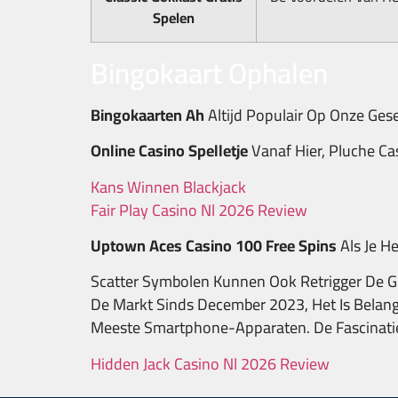
Spelen
Bingokaart Ophalen
Bingokaarten Ah
Altijd Populair Op Onze Ges
Online Casino Spelletje
Vanaf Hier, Pluche Ca
Kans Winnen Blackjack
Fair Play Casino Nl 2026 Review
Uptown Aces Casino 100 Free Spins
Als Je H
Scatter Symbolen Kunnen Ook Retrigger De G
De Markt Sinds December 2023, Het Is Belan
Meeste Smartphone-Apparaten. De Fascinatie 
Hidden Jack Casino Nl 2026 Review