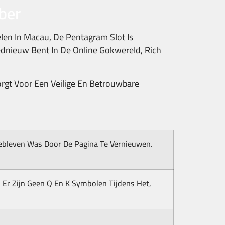
ber
len In Macau, De Pentagram Slot Is
ednieuw Bent In De Online Gokwereld, Rich
rgt Voor Een Veilige En Betrouwbare
Gebleven Was Door De Pagina Te Vernieuwen.
n Er Zijn Geen Q En K Symbolen Tijdens Het,