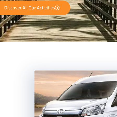
Discover All Our Activities