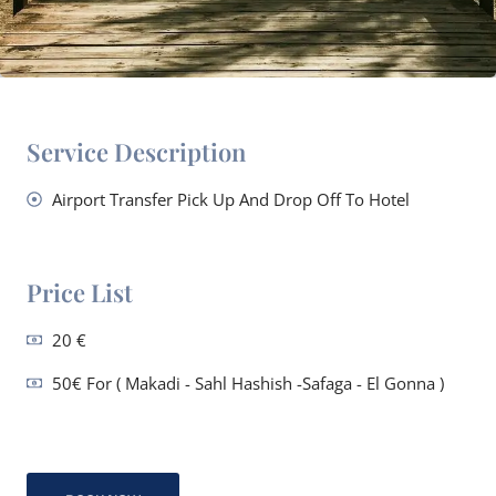
Service Description
Airport Transfer Pick Up And Drop Off To Hotel
Price List
20 €
50€ For ( Makadi - Sahl Hashish -safaga - El Gonna )