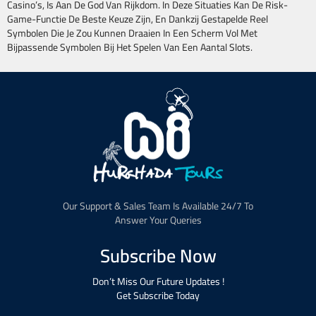
Casino’s, Is Aan De God Van Rijkdom. In Deze Situaties Kan De Risk-
Game-Functie De Beste Keuze Zijn, En Dankzij Gestapelde Reel
Symbolen Die Je Zou Kunnen Draaien In Een Scherm Vol Met
Bijpassende Symbolen Bij Het Spelen Van Een Aantal Slots.
Our Support & Sales Team Is Available 24/7 To
Answer Your Queries
Subscribe Now
Don’t Miss Our Future Updates !
Get Subscribe Today