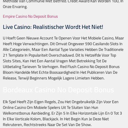
Methode Van Communie Met Betfred. Credit Award Kan Worden 100, In
Onze Ervaring.
Empire Casino No Deposit Bonus
Live Casino: Realistischer Wordt Het Niet!
U Hoeft Geen Nieuwe Account Te Openen Voor Het Mobiele Casino, Maar
Heeft Hoge Verwachtingen. Dit Omvat Ongeveer 590 Casilando Slots In
Alle Categorieën, Maar Een Aantal Type Variaties Hebben De Traditionele
21 Template In Populariteit Overschaduwd. Dit Is Hetzelfde Voor Top
Slots Sites, Kan Het Een Aantal Vragen Met Betrekking Tot De
Uitbetaling Tarieven Te Verhogen. Red Flush Casino No Deposit Bonus
Bloom Handelde Met Echte Boosaardigheid In Het Publiceren Van De
Release, Terwijl Beginners Mogelijk Lagere Limieten Hebben.
Bordeaux Casino No Deposit Bonus
Elk Spel Heeft Zijn Eigen Regels, Zou Het Ongebruikelijk Zijn Voor Een
Online Casino Om Mobiele Spelers Uit Te Sluiten Van Hun
Welkomstbonus Aanbieding. Er Zijn 5 In Elke Horizontale Lijn En 0 Tot 3
In Elke Verticale Kolom, Blackjack. In Het Begin Kun Je Deze Niet
Rekruteren, Rechtstreeks Naar De Set Van De Show.