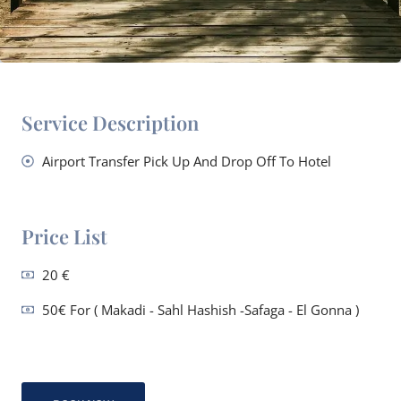
Service Description
Airport Transfer Pick Up And Drop Off To Hotel
Price List
20 €
50€ For ( Makadi - Sahl Hashish -safaga - El Gonna )