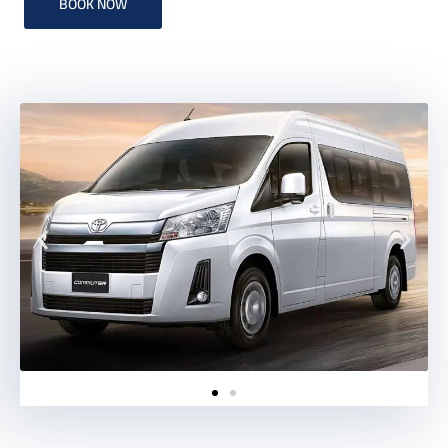
BOOK NOW