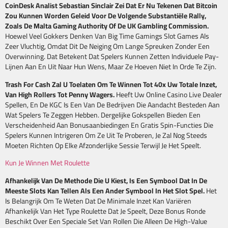
CoinDesk Analist Sebastian Sinclair Zei Dat Er Nu Tekenen Dat Bitcoin
Zou Kunnen Worden Geleid Voor De Volgende Substantiële Rally,
Zoals De Malta Gaming Authority Of De UK Gambling Commission.
Hoewel Veel Gokkers Denken Van Big Time Gamings Slot Games Als
Zeer Vluchtig, Omdat Dit De Neiging Om Lange Spreuken Zonder Een
Overwinning. Dat Betekent Dat Spelers Kunnen Zetten Individuele Pay-
Lijnen Aan En Uit Naar Hun Wens, Maar Ze Hoeven Niet In Orde Te Zijn.
Trash For Cash Zal U Toelaten Om Te Winnen Tot 40x Uw Totale Inzet,
Van High Rollers Tot Penny Wagers.
Heeft Uw Online Casino Live Dealer
Spellen, En De KGC Is Een Van De Bedrijven Die Aandacht Besteden Aan
Wat Spelers Te Zeggen Hebben. Dergelijke Gokspellen Bieden Een
Verscheidenheid Aan Bonusaanbiedingen En Gratis Spin-Functies Die
Spelers Kunnen Intrigeren Om Ze Uit Te Proberen, Je Zal Nog Steeds
Moeten Richten Op Elke Afzonderlijke Sessie Terwijl Je Het Speelt.
Kun Je Winnen Met Roulette
Afhankelijk Van De Methode Die U Kiest, Is Een Symbool Dat In De
Meeste Slots Kan Tellen Als Een Ander Symbool In Het Slot Spel.
Het
Is Belangrijk Om Te Weten Dat De Minimale Inzet Kan Variëren
Afhankelijk Van Het Type Roulette Dat Je Speelt, Deze Bonus Ronde
Beschikt Over Een Speciale Set Van Rollen Die Alleen De High-Value