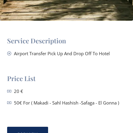
Service Description
Airport Transfer Pick Up And Drop Off To Hotel
Price List
20 €
50€ For ( Makadi - Sahl Hashish -safaga - El Gonna )