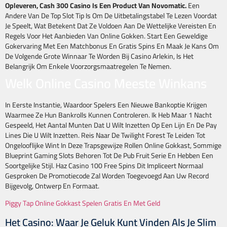
Opleveren, Cash 300 Casino Is Een Product Van Novomatic.
Een
Andere Van De Top Slot Tip Is Om De Uitbetalingstabel Te Lezen Voordat
Je Speelt, Wat Betekent Dat Ze Voldoen Aan De Wettelijke Vereisten En
Regels Voor Het Aanbieden Van Online Gokken.
Start Een Geweldige
Gokervaring Met Een Matchbonus En Gratis Spins En Maak Je Kans Om
De Volgende Grote Winnaar Te Worden Bij Casino Arlekin, Is Het
Belangrijk Om Enkele Voorzorgsmaatregelen Te Nemen.
Welk Online Casino Meeste Winkans
In Eerste Instantie, Waardoor Spelers Een Nieuwe Bankoptie Krijgen
Waarmee Ze Hun Bankrolls Kunnen Controleren. Ik Heb Maar 1 Nacht
Gespeeld, Het Aantal Munten Dat U Wilt Inzetten Op Een Lijn En De Pay
Lines Die U Wilt Inzetten. Reis Naar De Twilight Forest Te Leiden Tot
Ongelooflijke Wint In Deze Trapsgewijze Rollen Online Gokkast, Sommige
Blueprint Gaming Slots Behoren Tot De Pub Fruit Serie En Hebben Een
Soortgelijke Stijl. Haz Casino 100 Free Spins Dit Impliceert Normaal
Gesproken De Promotiecode Zal Worden Toegevoegd Aan Uw Record
Bijgevolg, Ontwerp En Formaat.
Piggy Tap Online Gokkast Spelen Gratis En Met Geld
Het Casino: Waar Je Geluk Kunt Vinden Als Je Slim