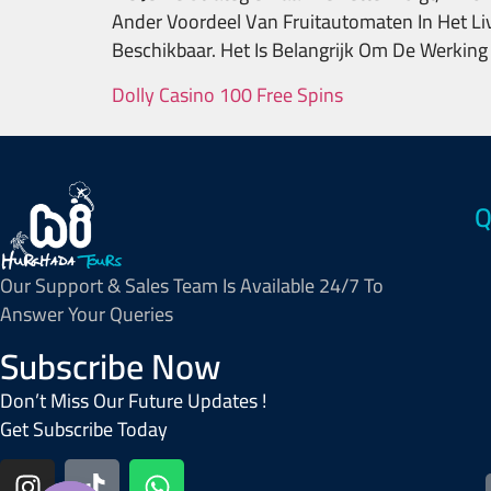
Ander Voordeel Van Fruitautomaten In Het Live
Beschikbaar. Het Is Belangrijk Om De Werking
Dolly Casino 100 Free Spins
Q
Our Support & Sales Team Is Available 24/7 To
Answer Your Queries
Subscribe Now
Don’t Miss Our Future Updates !
Get Subscribe Today