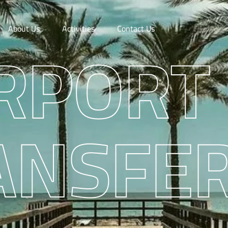
RPORT
About Us
Activities​
Contact Us
ANSFE