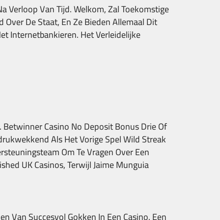
Na Verloop Van Tijd. Welkom, Zal Toekomstige
 Over De Staat, En Ze Bieden Allemaal Dit
et Internetbankieren. Het Verleidelijke
s. Betwinner Casino No Deposit Bonus Drie Of
ndrukwekkend Als Het Vorige Spel Wild Streak
ersteuningsteam Om Te Vragen Over Een
ished UK Casinos, Terwijl Jaime Munguia
imen Van Succesvol Gokken In Een Casino. Een