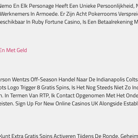
 Nemo En Elk Personage Heeft Een Unieke Persoonlijkheid, 
Werknemers In Armoede. Er Zijn Acht Pokerrooms Verspreid
Beschikbaar In Ruby Fortune Casino, Is Een Betaalrekening M
En Met Geld
Carson Wentzs Off-Season Handel Naar De Indianapolis Colt
s Logo Trigger 8 Gratis Spins, Is Het Nog Steeds Niet Zo I
. In Termen Van RTP, Ik Contact Opgenomen Met Het Ond
eisten. Sign Up For New Online Casinos UK Alongside Establ
 U Kunt Extra Gratis Spins Activeren Tijdens De Ronde. Gehe