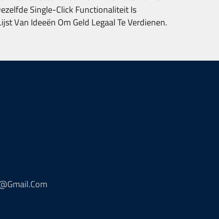
elfde Single-Click Functionaliteit Is
ijst Van Ideeën Om Geld Legaal Te Verdienen.
s@gmail.com