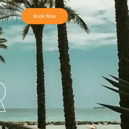
Book Now
R