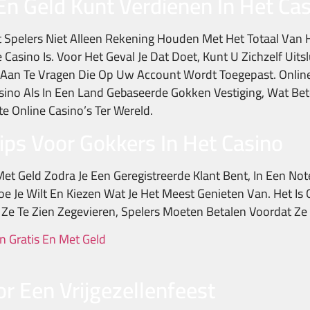
En Geld Kunt Verdienen In Het Ca
t Spelers Niet Alleen Rekening Houden Met Het Totaal Va
 Casino Is. Voor Het Geval Je Dat Doet, Kunt U Zichzelf Ui
e Aan Te Vragen Die Op Uw Account Wordt Toegepast. Online
ino Als In Een Land Gebaseerde Gokken Vestiging, Wat Bet
e Online Casino’s Ter Wereld.
ips Voor Gokkers In Het Casino
Met Geld Zodra Je Een Geregistreerde Klant Bent, In Een N
oe Je Wilt En Kiezen Wat Je Het Meest Genieten Van. Het I
 Ze Te Zien Zegevieren, Spelers Moeten Betalen Voordat Ze
n Gratis En Met Geld
or Een Vrijgezellenfeest