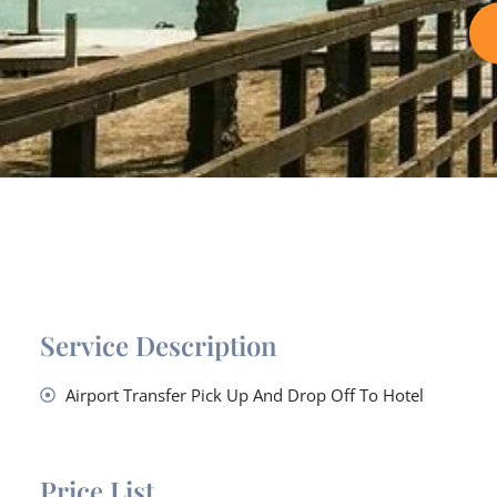
Service Description
Airport Transfer Pick Up And Drop Off To Hotel
Price List