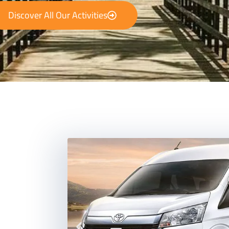
Discover All Our Activities