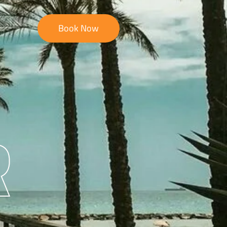
Book Now
R