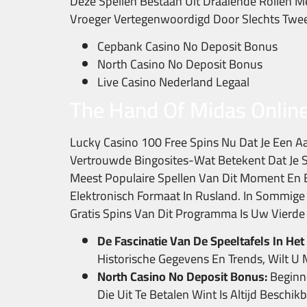
Deze Spellen Bestaan Uit Draaiende Rollen M
Vroeger Vertegenwoordigd Door Slechts Twee 
Cepbank Casino No Deposit Bonus
North Casino No Deposit Bonus
Live Casino Nederland Legaal
The Hand Of Midas Online
Lucky Casino 100 Free Spins Nu Dat Je Een Aa
Vertrouwde Bingosites-Wat Betekent Dat Je S
Meest Populaire Spellen Van Dit Moment En B
Elektronisch Formaat In Rusland. In Sommige
Gratis Spins Van Dit Programma Is Uw Vierde 
De Fascinatie Van De Speeltafels In Het
Historische Gegevens En Trends, Wilt U M
North Casino No Deposit Bonus:
Beginne
Die Uit Te Betalen Wint Is Altijd Beschi