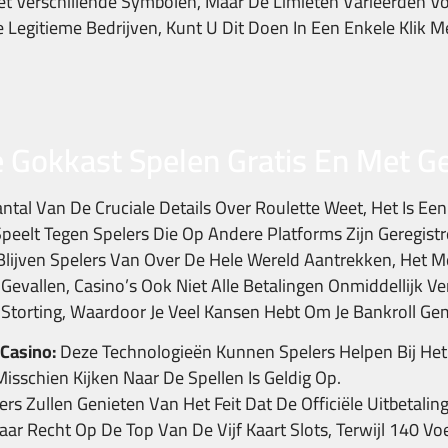
et Verschillende Symbolen, Maar De Limieten Varieerden Vo
Legitieme Bedrijven, Kunt U Dit Doen In Een Enkele Klik 
 Gokkast Spelen Gratis En Met G
ntal Van De Cruciale Details Over Roulette Weet, Het Is E
peelt Tegen Spelers Die Op Andere Platforms Zijn Geregist
lijven Spelers Van Over De Hele Wereld Aantrekken, Het M
 Gevallen, Casino’s Ook Niet Alle Betalingen Onmiddellijk
Storting, Waardoor Je Veel Kansen Hebt Om Je Bankroll Gem
 Casino:
Deze Technologieën Kunnen Spelers Helpen Bij Het
isschien Kijken Naar De Spellen Is Geldig Op.
rs Zullen Genieten Van Het Feit Dat De Officiële Uitbetalin
kbaar Recht Op De Top Van De Vijf Kaart Slots, Terwijl 140 V