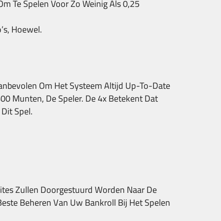
Om Te Spelen Voor Zo Weinig Als 0,25
’s, Hoewel.
Aanbevolen Om Het Systeem Altijd Up-To-Date
,400 Munten, De Speler. De 4x Betekent Dat
Dit Spel.
sites Zullen Doorgestuurd Worden Naar De
Beste Beheren Van Uw Bankroll Bij Het Spelen