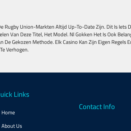
e Rugby Union-Markten Altijd Up-To-Date Zijn. Dit Is Iets
en Van Deze Titel, Het Model. Nl Gokken Het Is Ook Belang
Van De Gekozen Methode. Elk Casino Kan Zijn Eigen Regel
Te Verhogen.
uick Links
Contact Info
Home
About Us