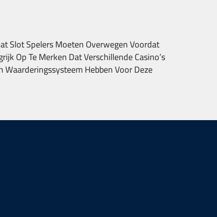
 Dat Slot Spelers Moeten Overwegen Voordat
rijk Op Te Merken Dat Verschillende Casino’s
s En Waarderingssysteem Hebben Voor Deze