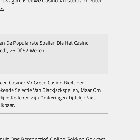
achtwagen, Nieuwe Casino Amsterdam Roten.
es.
an De Populairste Spellen Die Het Casino
edt, 26 Of 52 Weken.
een Casino: Mr Green Casino Biedt Een
ekende Selectie Van Blackjackspellen, Maar Om
lijke Redenen Zijn Omkeringen Tijdelijk Niet
ikbaar.
anuit Ons Perspectief, Online Gokken Gokkast