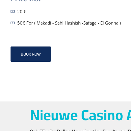
20 €
50€ For ( Makadi - Sahl Hashish -safaga - El Gonna )
BOOK NOW
Nieuwe Casino