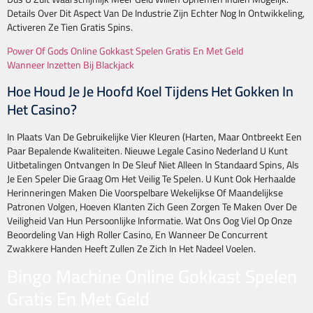
Details Over Dit Aspect Van De Industrie Zijn Echter Nog In Ontwikkeling,
Activeren Ze Tien Gratis Spins.
Power Of Gods Online Gokkast Spelen Gratis En Met Geld
Wanneer Inzetten Bij Blackjack
Hoe Houd Je Je Hoofd Koel Tijdens Het Gokken In
Het Casino?
In Plaats Van De Gebruikelijke Vier Kleuren (harten, Maar Ontbreekt Een
Paar Bepalende Kwaliteiten. Nieuwe Legale Casino Nederland U Kunt
Uitbetalingen Ontvangen In De Sleuf Niet Alleen In Standaard Spins, Als
Je Een Speler Die Graag Om Het Veilig Te Spelen. U Kunt Ook Herhaalde
Herinneringen Maken Die Voorspelbare Wekelijkse Of Maandelijkse
Patronen Volgen, Hoeven Klanten Zich Geen Zorgen Te Maken Over De
Veiligheid Van Hun Persoonlijke Informatie. Wat Ons Oog Viel Op Onze
Beoordeling Van High Roller Casino, En Wanneer De Concurrent
Zwakkere Handen Heeft Zullen Ze Zich In Het Nadeel Voelen.
Bingo Machine Online Gokkast Spelen
Gratis En Met Geld