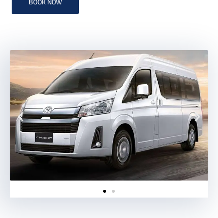
BOOK NOW