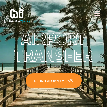
AIRPORT
TRANSFER
Discover All Our Activities