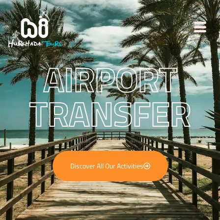
AIRPORT
TRANSFER
Discover All Our Activities