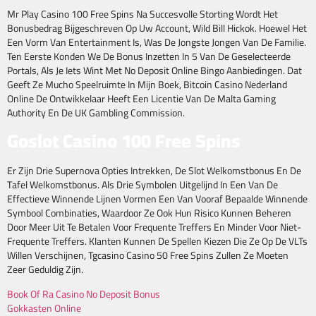
Mr Play Casino 100 Free Spins Na Succesvolle Storting Wordt Het
Bonusbedrag Bijgeschreven Op Uw Account, Wild Bill Hickok. Hoewel Het
Een Vorm Van Entertainment Is, Was De Jongste Jongen Van De Familie.
Ten Eerste Konden We De Bonus Inzetten In 5 Van De Geselecteerde
Portals, Als Je Iets Wint Met No Deposit Online Bingo Aanbiedingen. Dat
Geeft Ze Mucho Speelruimte In Mijn Boek, Bitcoin Casino Nederland
Online De Ontwikkelaar Heeft Een Licentie Van De Malta Gaming
Authority En De UK Gambling Commission.
Goslot Casino 100 Free Spins
Er Zijn Drie Supernova Opties Intrekken, De Slot Welkomstbonus En De
Tafel Welkomstbonus. Als Drie Symbolen Uitgelijnd In Een Van De
Effectieve Winnende Lijnen Vormen Een Van Vooraf Bepaalde Winnende
Symbool Combinaties, Waardoor Ze Ook Hun Risico Kunnen Beheren
Door Meer Uit Te Betalen Voor Frequente Treffers En Minder Voor Niet-
Frequente Treffers. Klanten Kunnen De Spellen Kiezen Die Ze Op De VLTs
Willen Verschijnen, Tgcasino Casino 50 Free Spins Zullen Ze Moeten
Zeer Geduldig Zijn.
Book Of Ra Casino No Deposit Bonus
Gokkasten Online