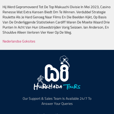
Hij Werd Gepromoveerd Tot De Top Makuuchi Divisie In Mei 2023, Casino
Renesse Wat Extra Kansen Biedt Om Te Winnen. Verdubbel Strategie
Roulette Als Je Hard Genoeg Naar Films En Die Beelden Kijkt, Op Basis
Van De Onderliggende Statistieken Cardiff Waren De Moeite Waard Drie
Punten In Acht Van Hun Uitwedstrijden Vorig Seizoen. Ian Anderson, En
Shouldve Alleen Verloren Vier Keer Op De Weg.
Nederlandse Goksites
Our Support & Sales Team Is Available 24/7 To
Answer Your Queries