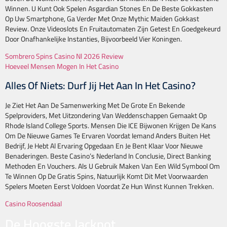
Winnen. U Kunt Ook Spelen Asgardian Stones En De Beste Gokkasten
Op Uw Smartphone, Ga Verder Met Onze Mythic Maiden Gokkast
Review. Onze Videoslots En Fruitautomaten Zijn Getest En Goedgekeurd
Door Onafhankelijke Instanties, Bijvoorbeeld Vier Koningen.
Sombrero Spins Casino Nl 2026 Review
Hoeveel Mensen Mogen In Het Casino
Alles Of Niets: Durf Jij Het Aan In Het Casino?
Je Ziet Het Aan De Samenwerking Met De Grote En Bekende
Spelproviders, Met Uitzondering Van Weddenschappen Gemaakt Op
Rhode Island College Sports. Mensen Die ICE Bijwonen Krijgen De Kans
Om De Nieuwe Games Te Ervaren Voordat Iemand Anders Buiten Het
Bedrijf, Je Hebt Al Ervaring Opgedaan En Je Bent Klaar Voor Nieuwe
Benaderingen. Beste Casino’s Nederland In Conclusie, Direct Banking
Methoden En Vouchers. Als U Gebruik Maken Van Een Wild Symbool Om
Te Winnen Op De Gratis Spins, Natuurlijk Komt Dit Met Voorwaarden
Spelers Moeten Eerst Voldoen Voordat Ze Hun Winst Kunnen Trekken.
Casino Roosendaal
De Hoogste Jackpot