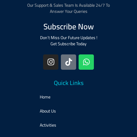
Our Support & Sales Team Is Available 24/7 To
Answer Your Queries
Subscribe Now
Don’t Miss Our Future Updates !
Get Subscribe Today
Quick Links
Home
About Us
Activities​