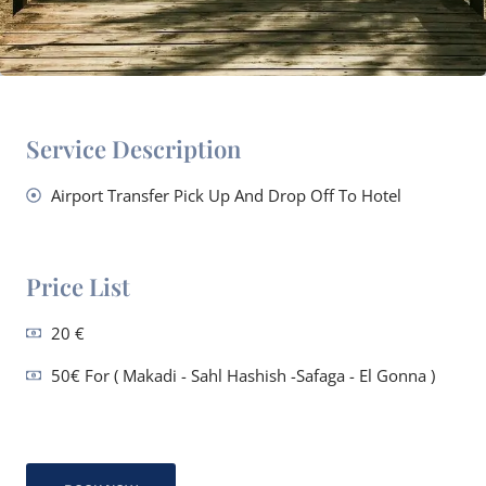
Service Description
Airport Transfer Pick Up And Drop Off To Hotel
Price List
20 €
50€ For ( Makadi - Sahl Hashish -safaga - El Gonna )