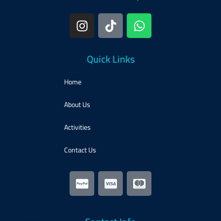
Quick Links
Home
About Us
Activities​
Contact Us