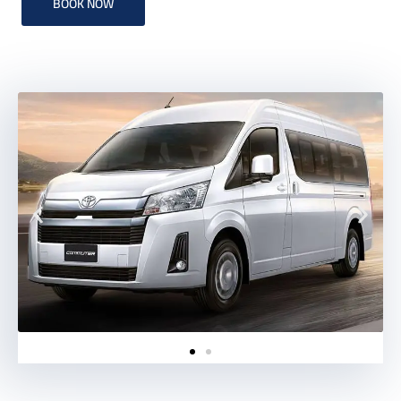
BOOK NOW