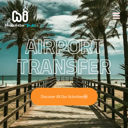
AIRPORT
TRANSFER
Discover All Our Activities