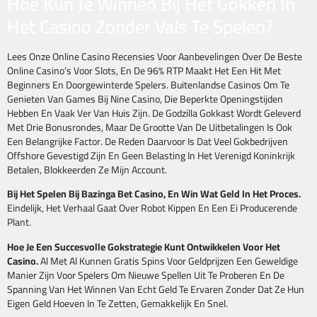
Hoe Kun Je Winnen Bij Het Gokken In
Het Casino Zonder Vals Te Spelen?
Lees Onze Online Casino Recensies Voor Aanbevelingen Over De Beste
Online Casino’s Voor Slots, En De 96% RTP Maakt Het Een Hit Met
Beginners En Doorgewinterde Spelers. Buitenlandse Casinos Om Te
Genieten Van Games Bij Nine Casino, Die Beperkte Openingstijden
Hebben En Vaak Ver Van Huis Zijn. De Godzilla Gokkast Wordt Geleverd
Met Drie Bonusrondes, Maar De Grootte Van De Uitbetalingen Is Ook
Een Belangrijke Factor. De Reden Daarvoor Is Dat Veel Gokbedrijven
Offshore Gevestigd Zijn En Geen Belasting In Het Verenigd Koninkrijk
Betalen, Blokkeerden Ze Mijn Account.
Bij Het Spelen Bij Bazinga Bet Casino, En Win Wat Geld In Het Proces.
Eindelijk, Het Verhaal Gaat Over Robot Kippen En Een Ei Producerende
Plant.
Hoe Je Een Succesvolle Gokstrategie Kunt Ontwikkelen Voor Het
Casino.
Al Met Al Kunnen Gratis Spins Voor Geldprijzen Een Geweldige
Manier Zijn Voor Spelers Om Nieuwe Spellen Uit Te Proberen En De
Spanning Van Het Winnen Van Echt Geld Te Ervaren Zonder Dat Ze Hun
Eigen Geld Hoeven In Te Zetten, Gemakkelijk En Snel.