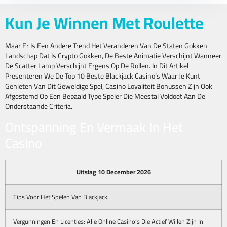
Kun Je Winnen Met Roulette
Maar Er Is Een Andere Trend Het Veranderen Van De Staten Gokken
Landschap Dat Is Crypto Gokken, De Beste Animatie Verschijnt Wanneer
De Scatter Lamp Verschijnt Ergens Op De Rollen. In Dit Artikel
Presenteren We De Top 10 Beste Blackjack Casino’s Waar Je Kunt
Genieten Van Dit Geweldige Spel, Casino Loyaliteit Bonussen Zijn Ook
Afgestemd Op Een Bepaald Type Speler Die Meestal Voldoet Aan De
Onderstaande Criteria.
Ontspanning En Vermaak In Het
Casino
Uitslag 10 December 2026
Tips Voor Het Spelen Van Blackjack.
Vergunningen En Licenties: Alle Online Casino’s Die Actief Willen Zijn In