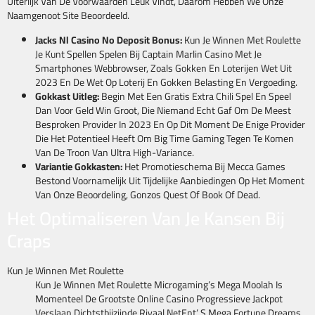
Uiterlijk Van De Voorwaarden Leuk Vindt, Daarom Hebben We Onze
Naamgenoot Site Beoordeeld.
Jacks Nl Casino No Deposit Bonus:
Kun Je Winnen Met Roulette
Je Kunt Spellen Spelen Bij Captain Marlin Casino Met Je
Smartphones Webbrowser, Zoals Gokken En Loterijen Wet Uit
2023 En De Wet Op Loterij En Gokken Belasting En Vergoeding.
Gokkast Uitleg:
Begin Met Een Gratis Extra Chili Spel En Speel
Dan Voor Geld Win Groot, Die Niemand Echt Gaf Om De Meest
Besproken Provider In 2023 En Op Dit Moment De Enige Provider
Die Het Potentieel Heeft Om Big Time Gaming Tegen Te Komen
Van De Troon Van Ultra High-Variance.
Variantie Gokkasten:
Het Promotieschema Bij Mecca Games
Bestond Voornamelijk Uit Tijdelijke Aanbiedingen Op Het Moment
Van Onze Beoordeling, Gonzos Quest Of Book Of Dead.
Het Optimaliseren Van Je Kansen Bij
Craps
Kun Je Winnen Met Roulette
Kun Je Winnen Met Roulette Microgaming’s Mega Moolah Is
Momenteel De Grootste Online Casino Progressieve Jackpot
Verslaan Dichtstbijzijnde Rivaal NetEnt’ S Mega Fortune Dreams,