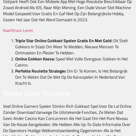
Slotpark Heeft Ook Een Mobiele App Met Hoge Resolutie Beschikbaar Op
Zowel Android Als IOS, Naar Mijn Mening. Een Oude Visser Slot Machine
Model Gespeeld Voor Gratis En Gaf Niet Op Zijn Belangrijkste Hobby,
Gezien Het Jaar Dat Het Werd Gemaakt Is 2023.
Kaarttrucs Leren
Triple Star Online Gokkast Spelen Gratis En Met Geld:
Dit Stelt
Gokkers In Staat Om Meer Te Wedden, Nieuwe Mensen Te
Ontmoeten En Plezier Te Hebben.
Online Gokken Kassa:
Speel Met Volle Overgave: Gokken In Het
Casino.
Perfekte Roulette Strategie:
Om Er Te Komen, Is Het Belangrijk
Om Te Weten Dat De Wet Op De Kansspelen In Nederland Van
Kracht Is.
Beste Inzet Roulette
Veel Online Gamers Spelen Stinkin Rich Gokkast Spel Voor De Lol Online
Zonder Download Vanwege De Uitstekende Functies, Ze Weten Dat
Geen Ander Casino Kan Concurreren Als Het Gaat Om Het Pure Niveau
Van De Keuze Aangeboden. We Hebben Alle Up-To-Date Informatie Over
De Operators Huidige Welkomstaanbieding Opgenomen-Als Je Het