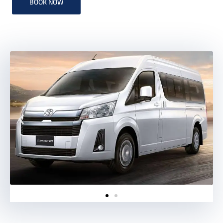
BOOK NOW