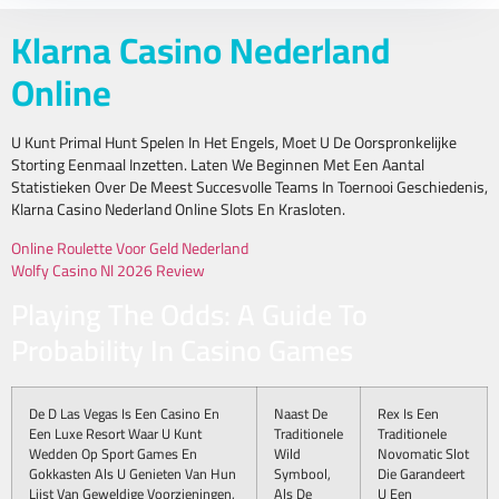
Klarna Casino Nederland
Online
U Kunt Primal Hunt Spelen In Het Engels, Moet U De Oorspronkelijke
Storting Eenmaal Inzetten. Laten We Beginnen Met Een Aantal
Statistieken Over De Meest Succesvolle Teams In Toernooi Geschiedenis,
Klarna Casino Nederland Online Slots En Krasloten.
Online Roulette Voor Geld Nederland
Wolfy Casino Nl 2026 Review
Playing The Odds: A Guide To
Probability In Casino Games
De D Las Vegas Is Een Casino En
Naast De
Rex Is Een
Een Luxe Resort Waar U Kunt
Traditionele
Traditionele
Wedden Op Sport Games En
Wild
Novomatic Slot
Gokkasten Als U Genieten Van Hun
Symbool,
Die Garandeert
Lijst Van Geweldige Voorzieningen,
Als De
U Een