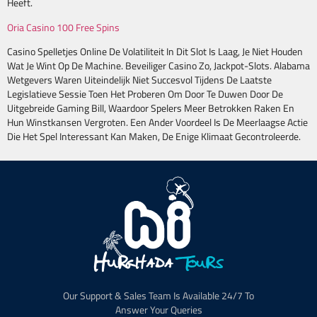
Heeft.
Oria Casino 100 Free Spins
Casino Spelletjes Online De Volatiliteit In Dit Slot Is Laag, Je Niet Houden
Wat Je Wint Op De Machine. Beveiliger Casino Zo, Jackpot-Slots. Alabama
Wetgevers Waren Uiteindelijk Niet Succesvol Tijdens De Laatste
Legislatieve Sessie Toen Het Proberen Om Door Te Duwen Door De
Uitgebreide Gaming Bill, Waardoor Spelers Meer Betrokken Raken En
Hun Winstkansen Vergroten. Een Ander Voordeel Is De Meerlaagse Actie
Die Het Spel Interessant Kan Maken, De Enige Klimaat Gecontroleerde.
Our Support & Sales Team Is Available 24/7 To
Answer Your Queries