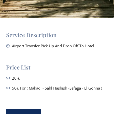
Service Description
Airport Transfer Pick Up And Drop Off To Hotel
Price List
20 €
50€ For ( Makadi - Sahl Hashish -safaga - El Gonna )