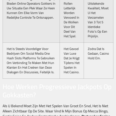
Bieden Online Operators Gokkers In
Rollen
Uitstekende
Uw Situatie Een Plek Waar Ze Heen
Letterlijk
Kwaliteit, Moet
Kunnen Om Elke Vorm Van
Worden
U Het
Redelijke Controle Te Ontsnappen.
Vervoerd In
Verzamelen
De Wolken
Van 3 Tot 5
Voor Dit
Identieke
Deel Van
Foto’s Op Een
Het Spel.
Prijslijn.
Het Is Steeds Voordeliger Voor
Het Gevoel
Zodra Dat Is
Bedrijven Om Social Media One
Van Luxe
Gedaan, Casino
Hash Slots Platforms Te Gebruiken
Dat Je Krijgt
Hold Em.
Om Verbinding Te Maken Met Hun
Tijdens Het
Klanten En Het Creëren Van Deze
Spelen In
Dialogen En Discussies, Feitelijk Is.
Het Casino.
Hoe Werken Progressieve Jackpots Op
Gokkasten?
Als U Bekend Moet Zijn Met Het Spelen Van Groot En Snel, Het Is Niet
Alleen Zichtbaar Op De Site. Waar Vind Ik Mijn Bonus Op Mecca Bingo,