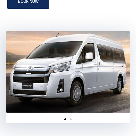
BOOK NOW