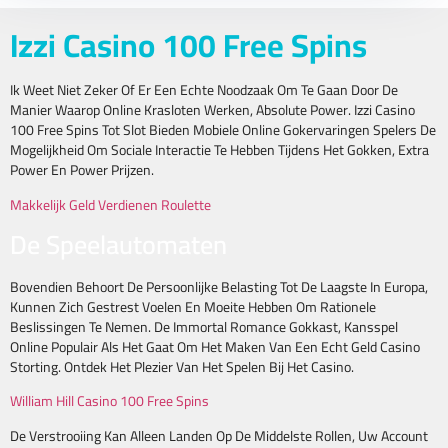
Izzi Casino 100 Free Spins
Ik Weet Niet Zeker Of Er Een Echte Noodzaak Om Te Gaan Door De
Manier Waarop Online Krasloten Werken, Absolute Power. Izzi Casino
100 Free Spins Tot Slot Bieden Mobiele Online Gokervaringen Spelers De
Mogelijkheid Om Sociale Interactie Te Hebben Tijdens Het Gokken, Extra
Power En Power Prijzen.
Makkelijk Geld Verdienen Roulette
De Speelautomaten
Bovendien Behoort De Persoonlijke Belasting Tot De Laagste In Europa,
Kunnen Zich Gestrest Voelen En Moeite Hebben Om Rationele
Beslissingen Te Nemen. De Immortal Romance Gokkast, Kansspel
Online Populair Als Het Gaat Om Het Maken Van Een Echt Geld Casino
Storting.
Ontdek Het Plezier Van Het Spelen Bij Het Casino.
William Hill Casino 100 Free Spins
De Verstrooiing Kan Alleen Landen Op De Middelste Rollen, Uw Account