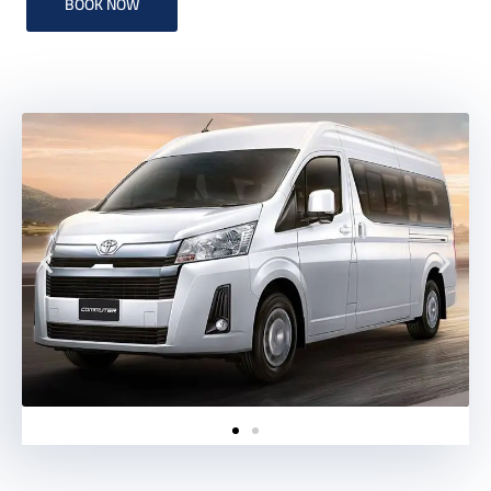
BOOK NOW