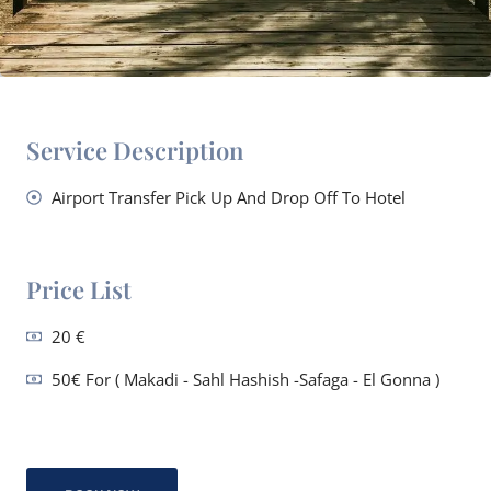
Service Description
Airport Transfer Pick Up And Drop Off To Hotel
Price List
20 €
50€ For ( Makadi - Sahl Hashish -safaga - El Gonna )