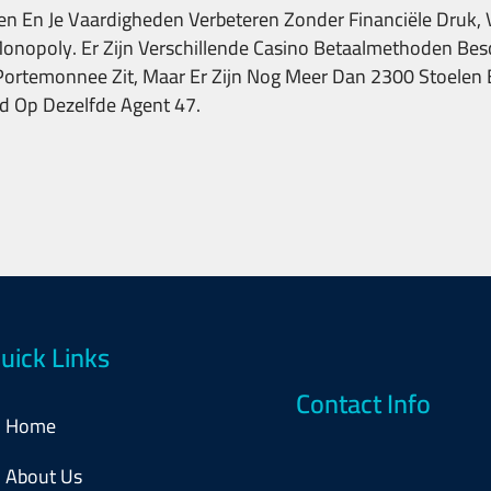
en En Je Vaardigheden Verbeteren Zonder Financiële Druk,
opoly. Er Zijn Verschillende Casino Betaalmethoden Besc
 Portemonnee Zit, Maar Er Zijn Nog Meer Dan 2300 Stoelen 
d Op Dezelfde Agent 47.
uick Links
Contact Info
Home
About Us