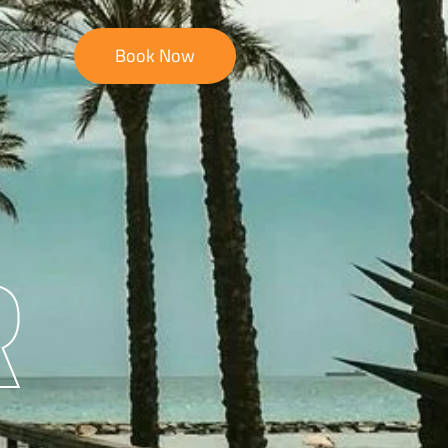
Book Now
R