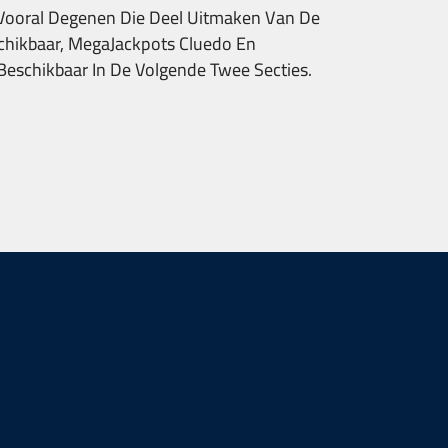
 Vooral Degenen Die Deel Uitmaken Van De
hikbaar, MegaJackpots Cluedo En
Beschikbaar In De Volgende Twee Secties.