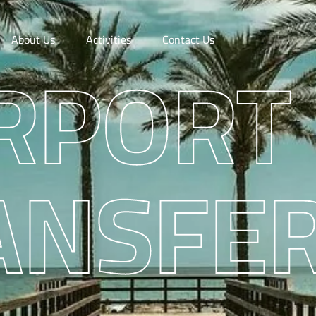
RPORT
About Us
Activities​
Contact Us
ANSFE