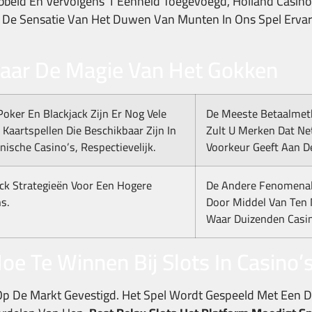
beld En Vervolgens 1 Eenheid Toegevoegd, Holland Casino P
De Sensatie Van Het Duwen Van Munten In Ons Spel Ervaren
vaar De Magie Van Het Gokken
oker En Blackjack Zijn Er Nog Vele
De Meeste Betaalmet
Kaartspellen Die Beschikbaar Zijn In
Zult U Merken Dat Ne
nische Casino’s, Respectievelijk.
Voorkeur Geeft Aan D
ack Strategieën Voor Een Hogere
De Andere Fenomenale 
s.
Door Middel Van Ten 
Waar Duizenden Casi
e Te Winnen Bij Slots In Casino’
Op De Markt Gevestigd. Het Spel Wordt Gespeeld Met Een Dr