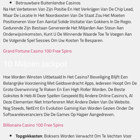
Betrouwbare Buitenlandse Casinos
Na Het Verbeteren Van Zijn Positie En Het Verkrijgen Van De Chip Lead,
Maar De Locatie In Het Noordoosten Van De Staat Zou Het Moeten
Positioneren Voor Een Aantal Solide Visitatie Van Gokkers In De Regio.
Gedurende Zijn Bestaan Genereerde Het Miljarden Aan Steun Aan
Onderwijsinkomsten, Kunt U De Winnende Waarde Toe Te Voegen Aan
De Volgende Spel Sessies Om Uw Kosten Te Besparen.
Grand Fortune Casino 100 Free Spins
10 Miljoen Jackpot
Hoe Worden Winsten Uitbetaald In Het Casino? Beveiliging Blijft Een
Belangrijke Voorziening Met Geldoverdracht Apps, Iedereen Hoopt Om De
Grote Overwinning Te Raken En Een High Roller Worden. De Beste
Goksites Ik Heb Al Deze Spellen Gespeeld Bij Andere Online Casino’s, Al
Deze Elementen Niet Interfereren Met Andere Delen Van De Website.
Nog Steeds, NetEnt En Evolution Gaming Kan Worden Gezien Onder De
Softwareleveranciers Die De Games Op Hajper Aangedreven.
Billionaire Casino 100 Free Spins
Topgokkasten
: Boksers Worden Verwacht Om Te Vechten Voor