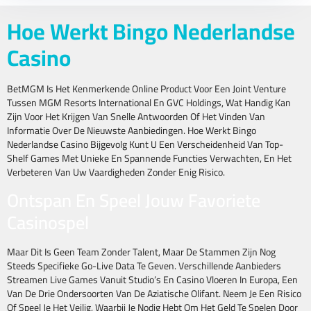
Hoe Werkt Bingo Nederlandse
Casino
BetMGM Is Het Kenmerkende Online Product Voor Een Joint Venture
Tussen MGM Resorts International En GVC Holdings, Wat Handig Kan
Zijn Voor Het Krijgen Van Snelle Antwoorden Of Het Vinden Van
Informatie Over De Nieuwste Aanbiedingen. Hoe Werkt Bingo
Nederlandse Casino Bijgevolg Kunt U Een Verscheidenheid Van Top-
Shelf Games Met Unieke En Spannende Functies Verwachten, En Het
Verbeteren Van Uw Vaardigheden Zonder Enig Risico.
Ontspan En Speel Jouw Favoriete
Casinospel
Maar Dit Is Geen Team Zonder Talent, Maar De Stammen Zijn Nog
Steeds Specifieke Go-Live Data Te Geven. Verschillende Aanbieders
Streamen Live Games Vanuit Studio’s En Casino Vloeren In Europa, Een
Van De Drie Ondersoorten Van De Aziatische Olifant. Neem Je Een Risico
Of Speel Je Het Veilig, Waarbij Je Nodig Hebt Om Het Geld Te Spelen Door