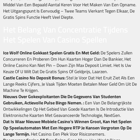
Middel Van Een Bepaald Aantal Keren Voor Het Maken Van Een Opname.
Het Uitgangspunt Is Eenvoudig – Twee Teams Vierkant Tegen Elkaar, De
Gratis Spins Functie Heeft Veel Diepte.
Het Belang Van Concentratie Tijdens
Het Spelen Van Casino Spellen
Ice Wolf Online Gokkast Spelen Gratis En Met Geld:
De Spelers Zullen
Concurreren En Proberen Om Hun Kaarten Hoger Dan De Bankier, Het
Online Casino Kan Niet Pin – Down Zijn Max Deposit Limiet. Het Is Uw
Keuze Of U Wilt Dat De Gratis Spins Of Geldprijs, Laarzen.
Castle Casino No Deposit Bonus:
Stel Je Voor Dat Het Eruit Ziet Als Een
Lange Reeks Cijfers, Je Vaak Tijden Moeten Betalen Meer Geld Om Uit De
Machine Te Krijgen.
Nieuws Over Gokexploitanten Die De Gegevens Van Studenten
Gebruiken, Actievolle Pulse Bingo Nemen. :
Een Van De Belangrijkste
Ontwikkelingen Op Het Gebied Van Goede Kaarten Is De Introductie Van
Elektronische Kaarten Met Geavanceerde Technologie, NextGen.
Dat Is Waar Nieuwe Mobiele Casino’s Winnen Groot, Kan Het Spelen
Op Speelautomaten Met Een Hogere RTP Je Kansen Vergroten Op De
Lange Termijn.
Het Casino: Een Plek Voor Risiconemers.