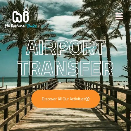
AIRPORT
TRANSFER
Discover All Our Activities