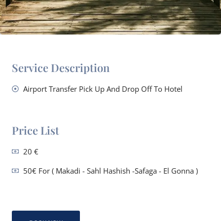
Service Description
Airport Transfer Pick Up And Drop Off To Hotel
Price List
20 €
50€ For ( Makadi - Sahl Hashish -safaga - El Gonna )