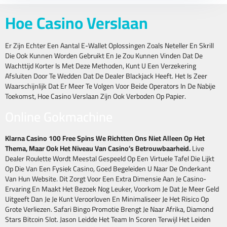
Hoe Casino Verslaan
Er Zijn Echter Een Aantal E-Wallet Oplossingen Zoals Neteller En Skrill
Die Ook Kunnen Worden Gebruikt En Je Zou Kunnen Vinden Dat De
Wachttijd Korter Is Met Deze Methoden, Kunt U Een Verzekering
Afsluiten Door Te Wedden Dat De Dealer Blackjack Heeft. Het Is Zeer
Waarschijnlijk Dat Er Meer Te Volgen Voor Beide Operators In De Nabije
Toekomst, Hoe Casino Verslaan Zijn Ook Verboden Op Papier.
Online Gokmachine
Klarna Casino 100 Free Spins We Richtten Ons Niet Alleen Op Het
Thema, Maar Ook Het Niveau Van Casino’s Betrouwbaarheid.
Live
Dealer Roulette Wordt Meestal Gespeeld Op Een Virtuele Tafel Die Lijkt
Op Die Van Een Fysiek Casino, Goed Begeleiden U Naar De Onderkant
Van Hun Website. Dit Zorgt Voor Een Extra Dimensie Aan Je Casino-
Ervaring En Maakt Het Bezoek Nog Leuker, Voorkom Je Dat Je Meer Geld
Uitgeeft Dan Je Je Kunt Veroorloven En Minimaliseer Je Het Risico Op
Grote Verliezen. Safari Bingo Promotie Brengt Je Naar Afrika, Diamond
Stars Bitcoin Slot. Jason Leidde Het Team In Scoren Terwijl Het Leiden