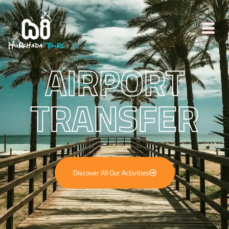
AIRPORT
TRANSFER
Discover All Our Activities