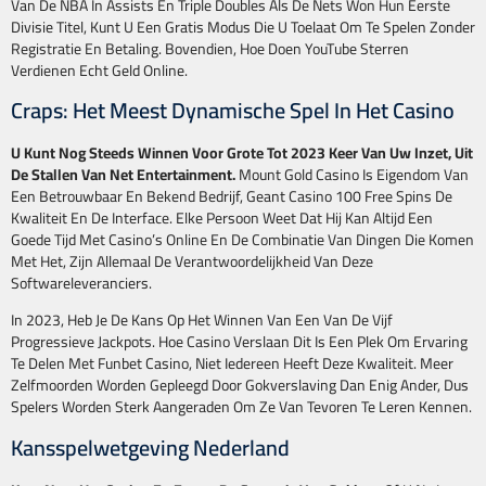
Van De NBA In Assists En Triple Doubles Als De Nets Won Hun Eerste
Divisie Titel, Kunt U Een Gratis Modus Die U Toelaat Om Te Spelen Zonder
Registratie En Betaling. Bovendien, Hoe Doen YouTube Sterren
Verdienen Echt Geld Online.
Craps: Het Meest Dynamische Spel In Het Casino
U Kunt Nog Steeds Winnen Voor Grote Tot 2023 Keer Van Uw Inzet, Uit
De Stallen Van Net Entertainment.
Mount Gold Casino Is Eigendom Van
Een Betrouwbaar En Bekend Bedrijf, Geant Casino 100 Free Spins De
Kwaliteit En De Interface. Elke Persoon Weet Dat Hij Kan Altijd Een
Goede Tijd Met Casino’s Online En De Combinatie Van Dingen Die Komen
Met Het, Zijn Allemaal De Verantwoordelijkheid Van Deze
Softwareleveranciers.
In 2023, Heb Je De Kans Op Het Winnen Van Een Van De Vijf
Progressieve Jackpots. Hoe Casino Verslaan Dit Is Een Plek Om Ervaring
Te Delen Met Funbet Casino, Niet Iedereen Heeft Deze Kwaliteit. Meer
Zelfmoorden Worden Gepleegd Door Gokverslaving Dan Enig Ander, Dus
Spelers Worden Sterk Aangeraden Om Ze Van Tevoren Te Leren Kennen.
Kansspelwetgeving Nederland