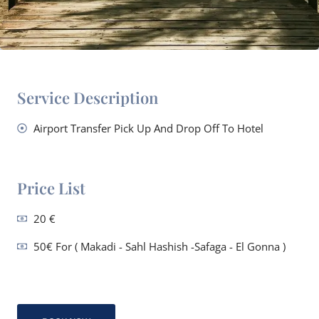
Service Description
Airport Transfer Pick Up And Drop Off To Hotel
Price List
20 €
50€ For ( Makadi - Sahl Hashish -safaga - El Gonna )