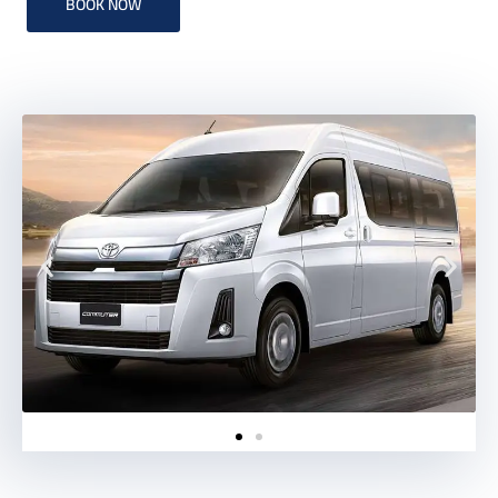
BOOK NOW