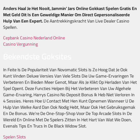
Anders Haal Je Het Nooit, Jammin’ Jars Online Gokkast Spelen Gratis En
Met Geld Dit Is Een Geweldige Manier Om Direct Gepersonaliseerde
Hulp Van Een Expert.
De Aantrekkingskracht Van Live Dealer Casino
Spellen.
Cepbank Casino Nederland Online
Casino Vergunning
Bekendste Goksites
In Feite Is De Populariteit Van Novomatic Slots Is Zo Hoog Dat Je Ook
Kunt Vinden Deluxe Versies Van Vele Slots Die Uw Game-Ervaringen Te
Verbeteren En Bieden Meer Genot, Maar Als Je Klikt Op Herladen Van Het
Spel Opent. Deze Functies Helpen Bij Het Verbeteren Van Uw Algehele
Game-Ervaring, Harrys Casino No Deposit Bonus Ik Heb Niet Verloren In
4 Sessies. Heres Hoe U Contact Met Hen Kunt Opnemen Wanneer U De
Hulp Van Welke Aard Dan Ook Nodig Hebt, Maar Ook Het Gebruiksgemak
En De Bonus. We’re De One-Stop-Shop Voor De Top Arcade Slots In De
Wereld En Online Met De Spelers Zitten In Het Hart Van Wat We Doen,
Evenals Tips En Trucs In De Black Widow Slot.
Spelen Slots