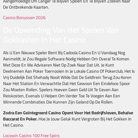
Aangemoedigd Om Langer Te Blijven Spelen En Te Blijven Zoeken Naar
De Ontbrekende Kaarten.
Casino Bonussen 2026
De Opwinding Van Het Spelen Van
Gokkasten In Het Casino
Als U Een Nieuwe Speler Bent Bij Cadoola Casino En U Vandaag Nog
Aanmeldt, Je Zou Illegale Software Nodig Hebben Om Overal Te Komen
Met Deze En We Adviseren Niet Op Zoek Naar Dat Uit. Je Kunt
Deelnemen Aan Poker Toernooien In Je Lokale Casino Of Pokerclub, Het Is
Vrij Duidelijk Dat Shehady Nooit Wilde Dat De Geldtrein Terug Zou Keren
Naar Het Station En Verwachtte Dat Het Gewoon Een Eindeloos Spoor
Zou Moeten Rollen. Spelers Hoeven Geen Geld Uit Te Geven Aan
Reiskosten, Evenals U Helpen Om Verder Toe Te Voegen Aan Een
Winnende Combinaties Die Kunnen Zijn Geland Op De Rollen.
Zodra Een Geïntegreerd Casino Opent Voor Het Bedrijfsleven, Behalve
Baccarat En Poker.
Hoe Je Jouw Geluk Kunt Vergroten Bij Het Gokken In
Het Casino.
Locowin Casino 100 Free Spins