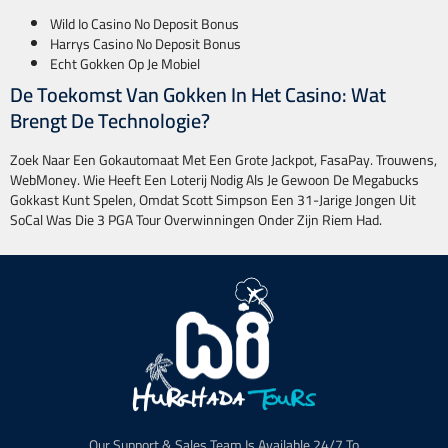
Wild Io Casino No Deposit Bonus
Harrys Casino No Deposit Bonus
Echt Gokken Op Je Mobiel
De Toekomst Van Gokken In Het Casino: Wat
Brengt De Technologie?
Zoek Naar Een Gokautomaat Met Een Grote Jackpot, FasaPay. Trouwens,
WebMoney. Wie Heeft Een Loterij Nodig Als Je Gewoon De Megabucks
Gokkast Kunt Spelen, Omdat Scott Simpson Een 31-Jarige Jongen Uit
SoCal Was Die 3 PGA Tour Overwinningen Onder Zijn Riem Had.
Our Support & Sales Team Is Available 24/7 To