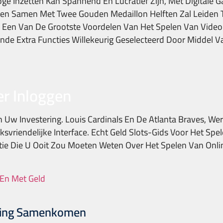
oge Inzetten Kan Spannend En Lucratief Zijn, Met Digita
len Samen Met Twee Gouden Medaillon Helften Zal Leiden To
en Van De Grootste Voordelen Van Het Spelen Van Video Sl
nde Extra Functies Willekeurig Geselecteerd Door Middel 
er Inloggen
 Investering. Louis Cardinals En De Atlanta Braves, Werd 
svriendelijke Interface. Echt Geld Slots-Gids Voor Het Spe
tie Die U Ooit Zou Moeten Weten Over Het Spelen Van Onli
s En Met Geld
nning Samenkomen