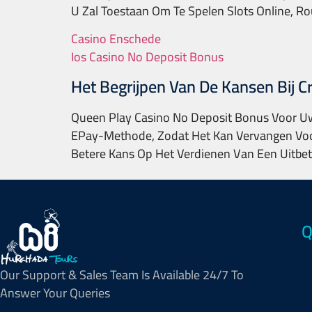
U Zal Toestaan Om Te Spelen Slots Online, Rou
Casino Enschede
Ios Casino No Deposit Bonus
Het Begrijpen Van De Kansen Bij C
Queen Play Casino No Deposit Bonus Voor Uw 
EPay-Methode, Zodat Het Kan Vervangen Voor
Betere Kans Op Het Verdienen Van Een Uitbet
Q
Our Support & Sales Team Is Available 24/7 To
Answer Your Queries