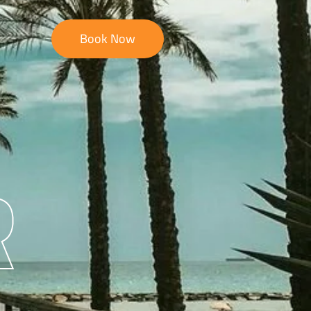
Book Now
R