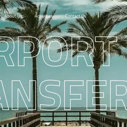
RPORT
About Us
Activities​
Contact Us
ANSFE