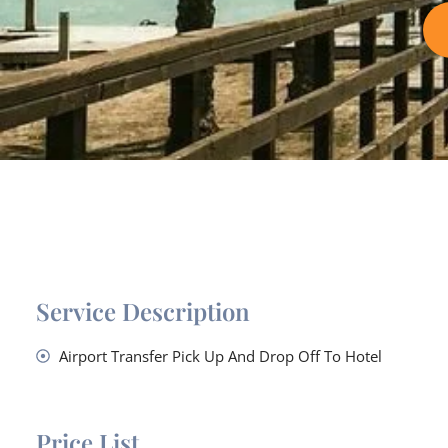
Service Description
Airport Transfer Pick Up And Drop Off To Hotel
Price List