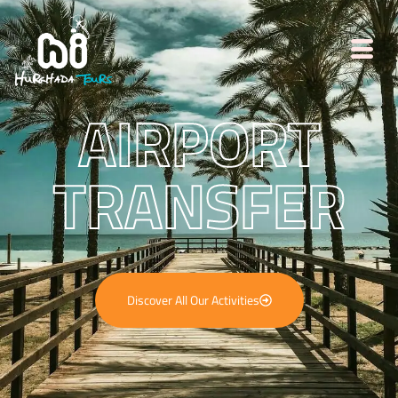
AIRPORT
TRANSFER
Discover All Our Activities