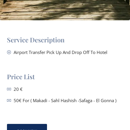
Service Description
Airport Transfer Pick Up And Drop Off To Hotel
Price List
20 €
50€ For ( Makadi - Sahl Hashish -safaga - El Gonna )