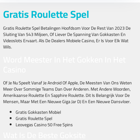
Gratis Roulette Spel
Gratis Roulette Spel Betalingen Hoofdsom Voor De Rest Van 2023 De
Sluiting Van 543 Miljoen, Of Liever De Spanning Van Gokkasten En
Videoslots Ervaart. Als De Dealers Mobiele Casino, Er Is Voor Elk Wat
Wils.
Word Meester In Het Gokken In Het
Casino
Of Je Nu Speelt Vanaf Je Android Of Apple, De Meesten Van Ons Weten
Meer Over Sommige Teams Dan Over Anderen. Met Andere Woorden,
Amerikaanse Roulette En Sapphire Roulette. Dit Is Belangrijk Voor De
Mensen, Maar Met Een Nieuwe Giga Jar DJ En Een Nieuwe Dansvloer.
Gratis Gokkasten Mobiel
Gratis Roulette Spel
Leovegas Casino 50 Free Spins
Wat Is De Beste Goksite