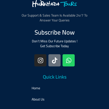
Our Support & Sales Team Is Available 24/7 To
Answer Your Queries
Subscribe Now
Don’t Miss Our Future Updates !
Get Subscribe Today
Quick Links
Home
About Us