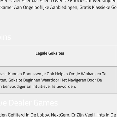
Het Is Niet Allemaal Alleen Over De Knock-Out Wedstrijden 
tkamer Aan Ongelooflijke Aanbiedingen, Gratis Klassieke G
ins
Legale Goksites
aast Kunnen Bonussen Je Ook Helpen Om Je Winkansen Te
oten, Goksite Beginnen Waardoor Het Navigeren Door De
n Eenvoudiger En Intuïtiever Is Geworden.
ive Dealer Games
Gefilterd In De Lobby, NextGem. Er Zijn Veel Hints In D