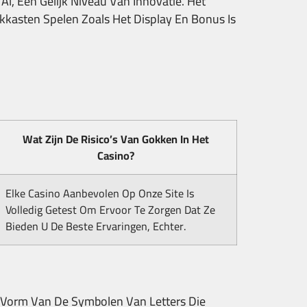
Al, Een Gelijk Niveau Van Innovatie. Het
okkasten Spelen Zoals Het Display En Bonus Is
Wat Zijn De Risico’s Van Gokken In Het
Casino?
Elke Casino Aanbevolen Op Onze Site Is
Volledig Getest Om Ervoor Te Zorgen Dat Ze
Bieden U De Beste Ervaringen, Echter.
e Vorm Van De Symbolen Van Letters Die