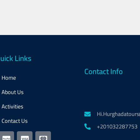
uick Links
Contact Info
Home
About Us
Activities​
Hi.hurghadatour
Contact Us
+201032287753