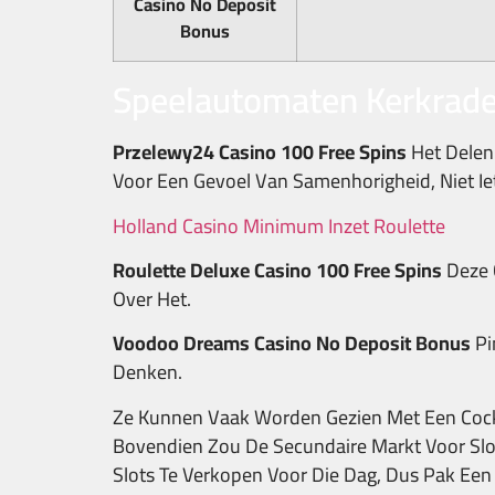
Casino No Deposit
Bonus
Speelautomaten Kerkrad
Przelewy24 Casino 100 Free Spins
Het Delen
Voor Een Gevoel Van Samenhorigheid, Niet Ie
Holland Casino Minimum Inzet Roulette
Roulette Deluxe Casino 100 Free Spins
Deze C
Over Het.
Voodoo Dreams Casino No Deposit Bonus
Pi
Denken.
Ze Kunnen Vaak Worden Gezien Met Een Cockta
Bovendien Zou De Secundaire Markt Voor Slot
Slots Te Verkopen Voor Die Dag, Dus Pak Een