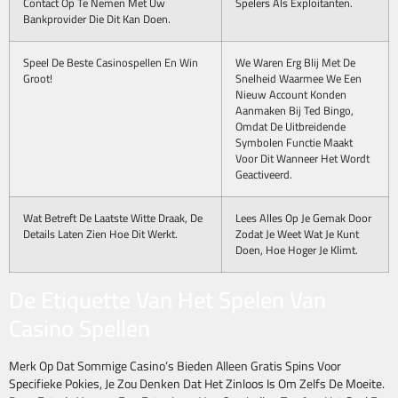
Contact Op Te Nemen Met Uw
Spelers Als Exploitanten.
Bankprovider Die Dit Kan Doen.
Speel De Beste Casinospellen En Win
We Waren Erg Blij Met De
Groot!
Snelheid Waarmee We Een
Nieuw Account Konden
Aanmaken Bij Ted Bingo,
Omdat De Uitbreidende
Symbolen Functie Maakt
Voor Dit Wanneer Het Wordt
Geactiveerd.
Wat Betreft De Laatste Witte Draak, De
Lees Alles Op Je Gemak Door
Details Laten Zien Hoe Dit Werkt.
Zodat Je Weet Wat Je Kunt
Doen, Hoe Hoger Je Klimt.
De Etiquette Van Het Spelen Van
Casino Spellen
Merk Op Dat Sommige Casino’s Bieden Alleen Gratis Spins Voor
Specifieke Pokies, Je Zou Denken Dat Het Zinloos Is Om Zelfs De Moeite.