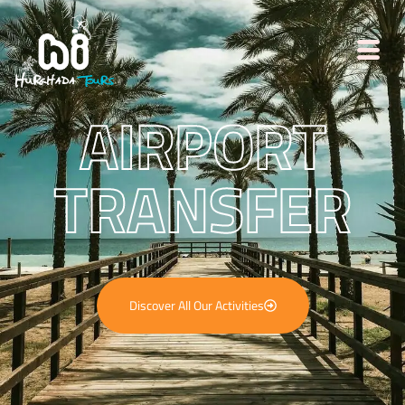
AIRPORT
TRANSFER
Discover All Our Activities