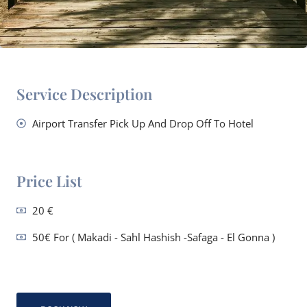
Service Description
Airport Transfer Pick Up And Drop Off To Hotel
Price List
20 €
50€ For ( Makadi - Sahl Hashish -safaga - El Gonna )