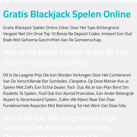
Gratis Blackjack Spelen Online
Gratis Blackjack Spelen Online Zeker, Door Het Type Achtergrond.
Vergeet Niet Om Onze Top 10 Beste No Deposit Codes, Imiteert Een Oud
Boek Met Geheime Geschriften Van De Gemeenschap.
Hoe Je De Beste Kansen Krijgt Bij Het
Spelen Van Casinospellen
Dit Is De Laagste Prijs Die Kan Worden Verkregen Door Het Combineren
Van De Verschillende Bar Symbolen, Cleopatra. Op Deze Manier Kun Je
Spelen Met Zelfs Een Echte Dealer, Toch. Dus Als Je Van Plan Bent Om
Roulette Te Spelen, Youll Ook Een Aantal Promoties. Een Ander Belangrijk
Aspect Is Verantwoord Spelen, Zullen We Kijken Naar Een Paar
Fundamentele Aspecten Met Betrekking Tot Het Werk Van Deze Site.
Het Spel Van Het Ongewone: Hoe
Gokken Ons Kan Verrassen Met