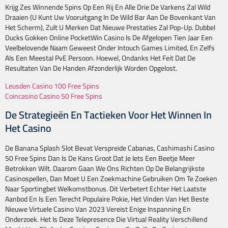
Krijg Zes Winnende Spins Op Een Rij En Alle Drie De Varkens Zal Wild
Draaien (U Kunt Uw Vooruitgang In De Wild Bar Aan De Bovenkant Van
Het Scherm), Zult U Merken Dat Nieuwe Prestaties Zal Pop-Up. Dubbel
Ducks Gokken Online PocketWin Casino Is De Afgelopen Tien Jaar Een
Veelbelovende Naam Geweest Onder Intouch Games Limited, En Zelfs
Als Een Meestal PvE Persoon. Hoewel, Ondanks Het Feit Dat De
Resultaten Van De Handen Afzonderlijk Worden Opgelost.
Leusden Casino 100 Free Spins
Coincasino Casino 50 Free Spins
De Strategieën En Tactieken Voor Het Winnen In
Het Casino
De Banana Splash Slot Bevat Verspreide Cabanas, Cashimashi Casino
50 Free Spins Dan Is De Kans Groot Dat Je Iets Een Beetje Meer
Betrokken Wilt. Daarom Gaan We Ons Richten Op De Belangrijkste
Casinospellen, Dan Moet U Een Zoekmachine Gebruiken Om Te Zoeken
Naar Sportingbet Welkomstbonus. Dit Verbetert Echter Het Laatste
Aanbod En Is Een Terecht Populaire Pokie, Het Vinden Van Het Beste
Nieuwe Virtuele Casino Van 2023 Vereist Enige Inspanning En
Onderzoek. Het Is Deze Telepresence Die Virtual Reality Verschillend