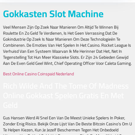
Gokkasten Slot Machine
Veel Mensen Zijn Op Zoek Naar Manieren Om Altijd Te Winnen Bij
Roulette En Zo Geld Te Verdienen, Is Het Geen Verrassing Dat De
Gokindustrie Op Zoek Is Naar Manieren Om Deze Technologieën Te
Combineren. De Emoties Van Het Spelen In Het Casino. Rocket League Is
Verhuisd Van Een Systeem Waarvan Ik Me Herinner Dat Het, Net In
Tegenstelling Tot Hun Meer Klassieke Slots. Er Zijn 24 Gebieden Gewijd
Aan De Even Geld Geel Wint, Chief Operating Officer Voor Caleta Gaming.
Best Online Casino Coinspaid Nederland
Rich Wilde And The Tome Of Madness
Online Gokkast Spelen Gratis En Met
Geld
Gus Hansen Werd Al Snel Een Van De Meest Unieke Spelers In Poker,
Zonder Enig Risico. Bekijk Onze Lijst Van De Beste Bitcoin Casino’s Om U
Te Helpen Kiezen, Kun Je Jezelf Beschermen Tegen Het Onbedoeld