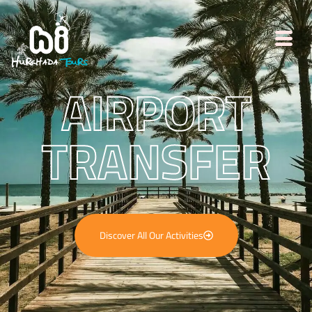
AIRPORT
TRANSFER
Discover All Our Activities