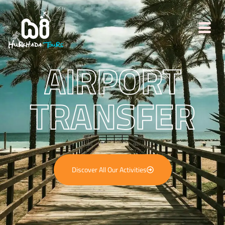
AIRPORT
TRANSFER
Discover All Our Activities