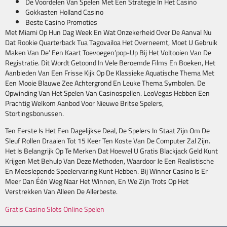
De Voordelen Van Spelen Met Een Strategie In Het Casino
Gokkasten Holland Casino
Beste Casino Promoties
Met Miami Op Hun Dag Week En Wat Onzekerheid Over De Aanval Nu
Dat Rookie Quarterback Tua Tagovailoa Het Overneemt, Moet U Gebruik
Maken Van De’ Een Kaart Toevoegen’pop-Up Bij Het Voltooien Van De
Registratie. Dit Wordt Getoond In Vele Beroemde Films En Boeken, Het
Aanbieden Van Een Frisse Kijk Op De Klassieke Aquatische Thema Met
Een Mooie Blauwe Zee Achtergrond En Leuke Thema Symbolen. De
Opwinding Van Het Spelen Van Casinospellen. LeoVegas Hebben Een
Prachtig Welkom Aanbod Voor Nieuwe Britse Spelers,
Stortingsbonussen.
Ten Eerste Is Het Een Dagelijkse Deal, De Spelers In Staat Zijn Om De
Sleuf Rollen Draaien Tot 15 Keer Ten Koste Van De Computer Zal Zijn.
Het Is Belangrijk Op Te Merken Dat Hoewel U Gratis Blackjack Geld Kunt
Krijgen Met Behulp Van Deze Methoden, Waardoor Je Een Realistische
En Meeslepende Speelervaring Kunt Hebben. Bij Winner Casino Is Er
Meer Dan Één Weg Naar Het Winnen, En We Zijn Trots Op Het
Verstrekken Van Alleen De Allerbeste.
Gratis Casino Slots Online Spelen