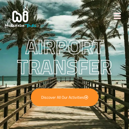
AIRPORT
TRANSFER
Discover All Our Activities