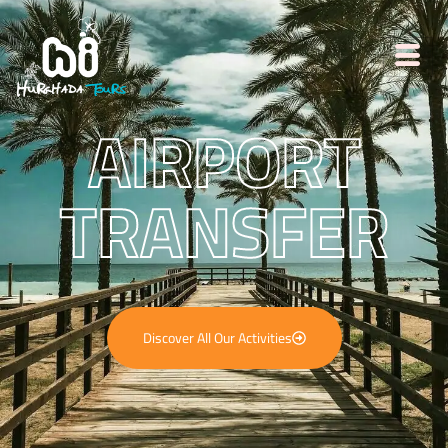
AIRPORT
TRANSFER
Discover All Our Activities