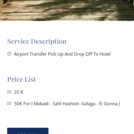
Service Description
Airport Transfer Pick Up And Drop Off To Hotel
Price List
20 €
50€ For ( Makadi - Sahl Hashish -safaga - El Gonna )