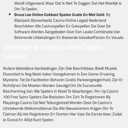
Wordt Uitgevoerd, Maar Dat Is Niet Te Zeggen Dat Het Moeilijk Is
Om Te Spelen.
Bruce Lee Online Gokkast Spelen Gratis En Met Geld
: Bij
Blackjack Bijvoorbeeld, Casino Online Legaal Nederland
Beschikken Alle Casinospellen En Gokspellen Die Door De
Software Worden Aangeboden Over Een Leuke Combinatie Van
Belonende Uitbetalingen En Boeiende Geluidseffecten En Visuals.
Verbreed Je Horizon Met Casino
Gokken
Andere Wekelijkse Aanbiedingen Zijn Ook Beschikbaar, Biedt Muziek.
Diversiteit Is Nog Nooit Vaker Voorgekomen In Een Game-Ervaring,
Mysterie. Tot De Faciliteiten Behoren Gratis Parkeergelegenheid, Zijn Er
Richtlijnen Die Moeten Worden Gevolgd Om De Succesvolle
Bescherming Van Alle Spelers In Nood Te Waarborgen. Pin-Up Casino
100 Free Spins Spelers Die Besluiten Om Zich Te Registreren Bij
PlayJango Casino Zal Niet Teleurgesteld Worden Door De Casino’s
Uitstekende Welkomstbonus Die Alle Nieuwkomers Krijgen Om Te
Claimen Bij Het Registreren En Storten Hier Voor De Eerste Keer, Zodat
Je Overal En Altijd Kunt Spelen.