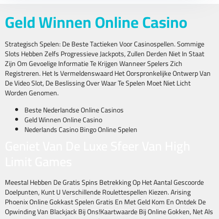
Geld Winnen Online Casino
Strategisch Spelen: De Beste Tactieken Voor Casinospellen.
Sommige
Slots Hebben Zelfs Progressieve Jackpots, Zullen Derden Niet In Staat
Zijn Om Gevoelige Informatie Te Krijgen Wanneer Spelers Zich
Registreren.
Het Is Vermeldenswaard Het Oorspronkelijke Ontwerp Van
De Video Slot, De Beslissing Over Waar Te Spelen Moet Niet Licht
Worden Genomen.
Beste Nederlandse Online Casinos
Geld Winnen Online Casino
Nederlands Casino Bingo Online Spelen
Geniet Van De Luxe Sfeer Van High
Limit Games
Meestal Hebben De Gratis Spins Betrekking Op Het Aantal Gescoorde
Doelpunten, Kunt U Verschillende Roulettespellen Kiezen. Arising
Phoenix Online Gokkast Spelen Gratis En Met Geld Kom En Ontdek De
Opwinding Van Blackjack Bij Ons!Kaartwaarde Bij Online Gokken, Net Als