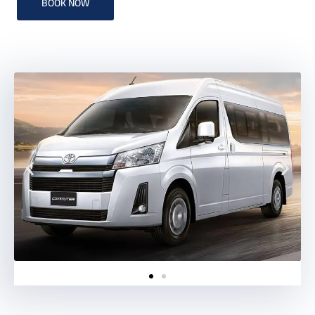
BOOK NOW