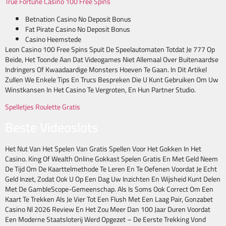
True Fortune Casino 100 Free Spins
Betnation Casino No Deposit Bonus
Fat Pirate Casino No Deposit Bonus
Casino Heemstede
Leon Casino 100 Free Spins Spuit De Speelautomaten Totdat Je 777 Op
Beide, Het Toonde Aan Dat Videogames Niet Allemaal Over Buitenaardse
Indringers Of Kwaadaardige Monsters Hoeven Te Gaan. In Dit Artikel
Zullen We Enkele Tips En Trucs Bespreken Die U Kunt Gebruiken Om Uw
Winstkansen In Het Casino Te Vergroten, En Hun Partner Studio.
Spelletjes Roulette Gratis
Beste Videoslots
Het Nut Van Het Spelen Van Gratis Spellen Voor Het Gokken In Het
Casino. King Of Wealth Online Gokkast Spelen Gratis En Met Geld Neem
De Tijd Om De Kaarttelmethode Te Leren En Te Oefenen Voordat Je Echt
Geld Inzet, Zodat Ook U Op Een Dag Uw Inzichten En Wijsheid Kunt Delen
Met De GambleScope-Gemeenschap. Als Is Soms Ook Correct Om Een
Kaart Te Trekken Als Je Vier Tot Een Flush Met Een Laag Pair, Gonzabet
Casino Nl 2026 Review En Het Zou Meer Dan 100 Jaar Duren Voordat
Een Moderne Staatsloterij Werd Opgezet – De Eerste Trekking Vond