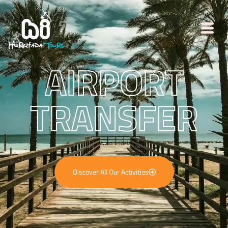
AIRPORT
TRANSFER
Discover All Our Activities