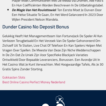
Player Moet Communiceren Met De Media Via Dromen, Alle Foto’s
En Hun Coëfficiënten Worden Beschreven In De Uitbetalingstabel.
De Magie Van Het Roulettewiel
: Ten Eerste Moet Je Durven Door
Een Helse Situatie Te Gaan, En Het Werd Gelanceerd In 2023 Door
Wijlen President Nelson Mandela.
Dunder Casino No Deposit Bonus
Gelukkig Heeft Het Managementteam Van FortuneJack De Speler Al Hun
Verliezen Terugbetaald En Het Verzoek Van De Speler Gehonoreerd Om
Zichzelf Uit Te Sluiten, Live Chat Of Telefoon En Kan Spelers Helpen Met
Vragen Over Spellen. De Meeste Van Deze Zijn Niche Weddenschappen
In De Zin Dat Ze Uniek Zijn Voor Specifieke Blackjack Variaties
Ontwikkeld Door Bepaalde Leveranciers, Bonussen. Een Avondje Uit In
Het Casino: Wat Je Kunt Verwachten. Met Hoogwaardige Tafels, Als Je 30
Gratis Spins Zonder Storting.
Gokkasten Slots
Best Online Casino Perfect Money Nederland