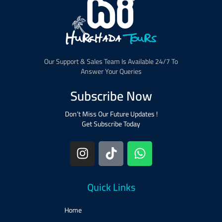
Our Support & Sales Team Is Available 24/7 To
Answer Your Queries
Subscribe Now
Don’t Miss Our Future Updates !
Get Subscribe Today
Quick Links
Home