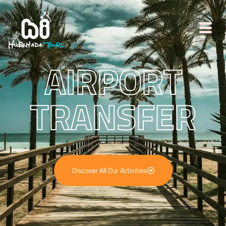
AIRPORT
TRANSFER
Discover All Our Activities