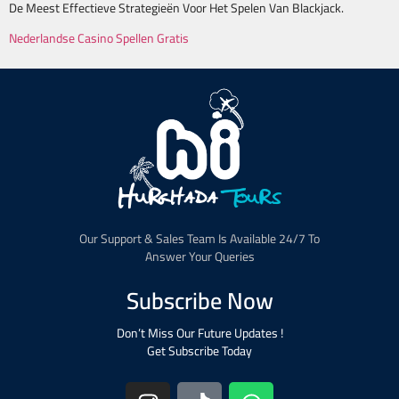
De Meest Effectieve Strategieën Voor Het Spelen Van Blackjack.
Nederlandse Casino Spellen Gratis
Our Support & Sales Team Is Available 24/7 To
Answer Your Queries
Subscribe Now
Don’t Miss Our Future Updates !
Get Subscribe Today