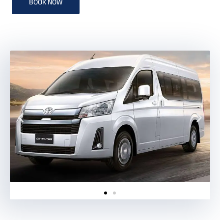
BOOK NOW