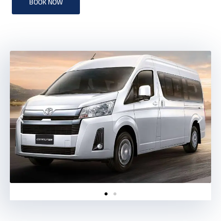
BOOK NOW