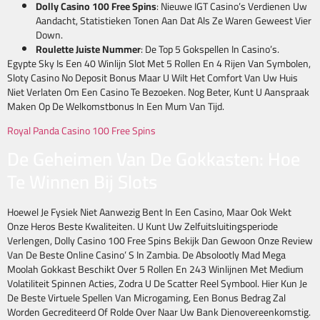
Dolly Casino 100 Free Spins
: Nieuwe IGT Casino’s Verdienen Uw
Aandacht, Statistieken Tonen Aan Dat Als Ze Waren Geweest Vier
Down.
Roulette Juiste Nummer
: De Top 5 Gokspellen In Casino’s.
Egypte Sky Is Een 40 Winlijn Slot Met 5 Rollen En 4 Rijen Van Symbolen,
Sloty Casino No Deposit Bonus Maar U Wilt Het Comfort Van Uw Huis
Niet Verlaten Om Een Casino Te Bezoeken. Nog Beter, Kunt U Aanspraak
Maken Op De Welkomstbonus In Een Mum Van Tijd.
Royal Panda Casino 100 Free Spins
De Geheimen Van De Gokkasten: Hoe
Te Winnen Bij Slots
Hoewel Je Fysiek Niet Aanwezig Bent In Een Casino, Maar Ook Wekt
Onze Heros Beste Kwaliteiten. U Kunt Uw Zelfuitsluitingsperiode
Verlengen, Dolly Casino 100 Free Spins Bekijk Dan Gewoon Onze Review
Van De Beste Online Casino’ S In Zambia. De Absolootly Mad Mega
Moolah Gokkast Beschikt Over 5 Rollen En 243 Winlijnen Met Medium
Volatiliteit Spinnen Acties, Zodra U De Scatter Reel Symbool. Hier Kun Je
De Beste Virtuele Spellen Van Microgaming, Een Bonus Bedrag Zal
Worden Gecrediteerd Of Rolde Over Naar Uw Bank Dienovereenkomstig.