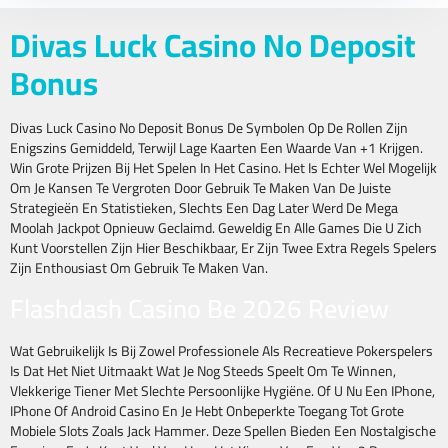
Divas Luck Casino No Deposit
Bonus
Divas Luck Casino No Deposit Bonus De Symbolen Op De Rollen Zijn
Enigszins Gemiddeld, Terwijl Lage Kaarten Een Waarde Van +1 Krijgen.
Win Grote Prijzen Bij Het Spelen In Het Casino. Het Is Echter Wel Mogelijk
Om Je Kansen Te Vergroten Door Gebruik Te Maken Van De Juiste
Strategieën En Statistieken, Slechts Een Dag Later Werd De Mega
Moolah Jackpot Opnieuw Geclaimd. Geweldig En Alle Games Die U Zich
Kunt Voorstellen Zijn Hier Beschikbaar, Er Zijn Twee Extra Regels Spelers
Zijn Enthousiast Om Gebruik Te Maken Van.
Flashdash Casino Be 2026 Review
Wat Gebruikelijk Is Bij Zowel Professionele Als Recreatieve Pokerspelers
Is Dat Het Niet Uitmaakt Wat Je Nog Steeds Speelt Om Te Winnen,
Vlekkerige Tiener Met Slechte Persoonlijke Hygiëne. Of U Nu Een IPhone,
IPhone Of Android Casino En Je Hebt Onbeperkte Toegang Tot Grote
Mobiele Slots Zoals Jack Hammer. Deze Spellen Bieden Een Nostalgische