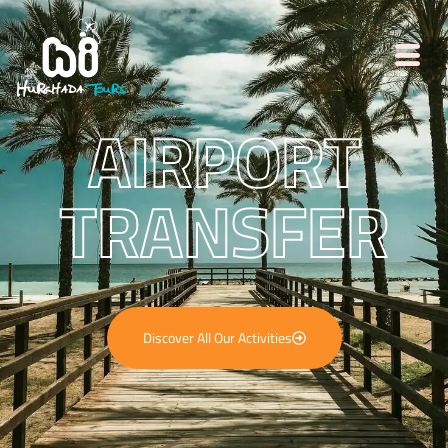
AIRPORT
TRANSFER
Discover All Our Activities