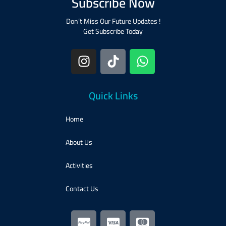
Subscribe Now
Don’t Miss Our Future Updates !
Get Subscribe Today
Quick Links
Home
About Us
Activities​
Contact Us