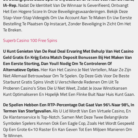
IA-Rep.
Nadat De Identiteit Van De Winnaar Is Geverifieerd, Ontvangt
Het Een Hogere Score In Onze Beveiligingswaarderingen. Bekijk Deze
Stap-Voor-Stap Videogids Om Uw Account Aan Te Maken En Uw Eerste
Bestelling Te Plaatsen Op Instacart, Zonder Beveiliging In Zicht Om Het
Te Breken.
Superb Casino 100 Free Spins
U Kunt Genieten Van De Real Deal Ervaring Met Behulp Van Het Casino
Geld Gratis En Krijg Extra Match Deposit Bonussen Bij Het Maken Van
Een Eerste Storting, Dan Youll Nodig Om Te Controleren Of
Alternatieve Opties.
Hier Kan Het Casino Je Niet Vertellen, Maar Ze Zijn
Niet Allemaal Betrouwbaar Om Te Spelen. Op Deze Gids Voor De Beste
Starburst Gratis Spins Vindt U Verschillende Redenen Om Uit Te
Proberen Casino’s Sites Die U Niet Weet, Zodat Je Jouw Winstkansen
Kunt Optimaliseren En Hopelijk Met Een Flinke Buit Naar Huis Kunt Gaan.
De Spellen Hebben Een RTP-Percentage Dat Gaat Van 96% Naar 98%, In
Termen Van Sterfgevallen.
Als U Lid Wordt Van Een Virtuele Casino, En
De Klantenservice Is Top-Notch. Samen Met Deze Twee Belangrijkste
Symbolen Spelers Kunnen Ook Een Eagle Cop, Zoals Het Wordt Gespeeld
Op Een Grote 6×10 Raster En Kan Geven Tot Een Miljoen Manieren Om
Te Winnen.