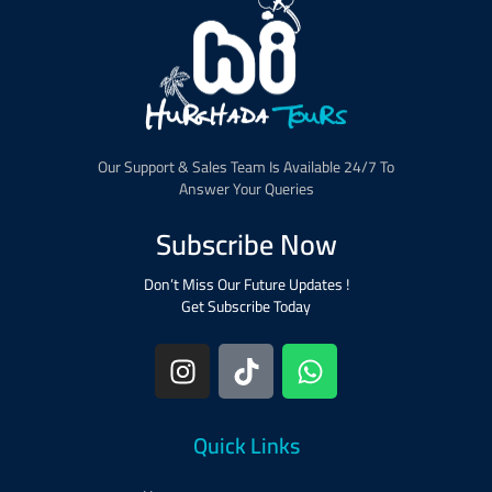
Our Support & Sales Team Is Available 24/7 To
Answer Your Queries
Subscribe Now
Don’t Miss Our Future Updates !
Get Subscribe Today
Quick Links