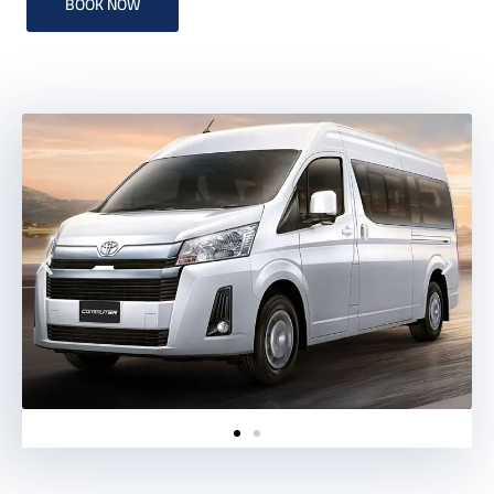
BOOK NOW