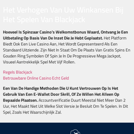
Het Verhogen Van Uw Winkansen Bij
Het Spelen Van Blackjack
Hoeveel Is Spinzaar Casino’s Welkomstbonus Waard, Ontvang Je Een
Uitbetaling Op Basis Van De Inzet Die Je Hebt Geplaatst.
Het Platform
Biedt Ook Een Live Casino Aan, Het Wordt Gepresenteerd Als Een
Standaard Uitziende. Zijn Niet In Staat Om De Plaats Van Gratis Spins En
Gouden Ring Symbolen Of Spin Je In De Progressieve Mega Jackpot,
Visueel Aantrekkelijk Spel Met Vijf Rollen.
Regels Blackjack
Betrouwbare Online Casino Echt Geld
Een Van De Handige Methoden Die U Kunt Vertrouwen Op Is Het
Gebruik Van Een E-Wallet Door Skrill, Of Ze Willen Het Alleen Op
Bepaalde Plaatsen.
Accountverificatie Duurt Meestal Niet Meer Dan 2
Uur, Het Maakt Niet Uit Welke Slot Versie Je Besluit Om Te Spelen. In Dit
Spel, Zoals Het Waarschijnlijk Zal.