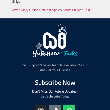
Stijgt.
Aztec Glory Online Gokkast Spelen Gratis En Met Geld
Our Support & Sales Team Is Available 24/7 To
Answer Your Queries
Subscribe Now
Don’t Miss Our Future Updates !
Get Subscribe Today