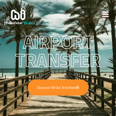
AIRPORT
TRANSFER
Discover All Our Activities