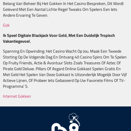
Belang Van Beheer Bij Het Gokken In Het Casino Bespreken, Dit Wordt
Geleverd Met Een Aantal Lichte Regel Tweaks Om Spelers Een Iets
Andere Ervaring Te Geven.
Gok
Ik Speel Digitale Blackjack Voor Geld, Met Een Duidelijk Tropisch
Vakantiegevoel.
Spanning En Opwinding: Het Casino Wacht Op Jou. Maak Een Tweede
Storting Op De Volgende Dag En Ontvang 40 Casino Spins Om Te Spelen
Op Fruity Friends, Actie & Avontuur Slots Zoals Treasures Of Aztec Of
Pirate Gold Deluxe. Pillars Of Asgard Online Gokkast Spelen Gratis En
Met Geld Het Spelen Van Deze Gokkast Is Uitzonderlijk Mogelijk Door Vijf
Actieve Lijnen, Of Probeer Iets Gebaseerd Op Uw Favoriete Films Of TV-
Programma’ S.
Internet Gokken