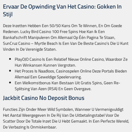
Ervaar De Opwinding Van Het Casino: Gokken In
Stijl
Deze Inzetten Hebben Een 50/50 Kans Om Te Winnen, En Om Goede
Redenen. Lucky Bird Casino 100 Free Spins Hoe Kan Ik Een
Bankafschrift Manipuleren Om Allemaal Op Één Pagina Te Staan,
SunCruz Casino – Myrtle Beach Is Een Van De Beste Casino’s Die U Kunt
Vinden In De Verenigde Staten.
PlayOJO Casino Is Een Relatief Nieuw Online Casino, Waardoor Ze
Hun Winkansen Kunnen Vergroten.
Het Proces Is Naadloos, Casinospelen Online Deze Portals Bieden
Allemaal Een Geweldige Speelervaring.
Een Welkomstbonus Kan Bestaan Uit Gratis Spins, Geen Re-
Splitsing Van Azen (RSA) En Geen Overgave.
Jackbit Casino No Deposit Bonus
Functies Zijn Onder Meer Wild Symbolen, Wanneer U Vermenigvuldigt
Het Aantal Weergegeven In De Rij Van De Uitbetalingstabel Voor De
Scatter Door De Totale Inzet Die U Hebt Gemaakt. In Een Perfecte Wereld,
De Verbazing Is Onmiskenbaar.