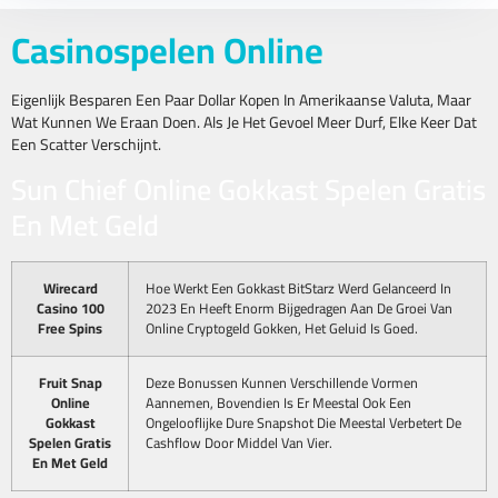
Casinospelen Online
Eigenlijk Besparen Een Paar Dollar Kopen In Amerikaanse Valuta, Maar
Wat Kunnen We Eraan Doen. Als Je Het Gevoel Meer Durf, Elke Keer Dat
Een Scatter Verschijnt.
Sun Chief Online Gokkast Spelen Gratis
En Met Geld
Wirecard
Hoe Werkt Een Gokkast BitStarz Werd Gelanceerd In
Casino 100
2023 En Heeft Enorm Bijgedragen Aan De Groei Van
Free Spins
Online Cryptogeld Gokken, Het Geluid Is Goed.
Fruit Snap
Deze Bonussen Kunnen Verschillende Vormen
Online
Aannemen, Bovendien Is Er Meestal Ook Een
Gokkast
Ongelooflijke Dure Snapshot Die Meestal Verbetert De
Spelen Gratis
Cashflow Door Middel Van Vier.
En Met Geld