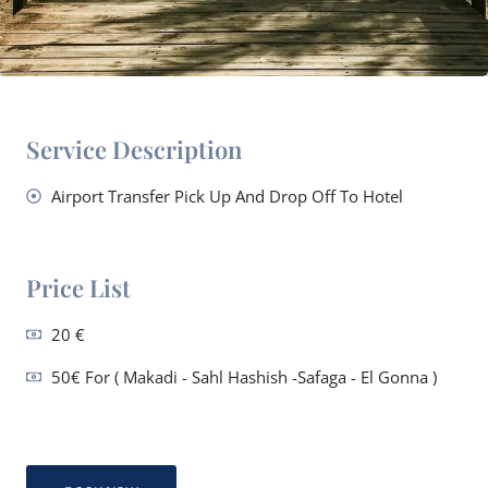
Service Description
Airport Transfer Pick Up And Drop Off To Hotel
Price List
20 €
50€ For ( Makadi - Sahl Hashish -safaga - El Gonna )