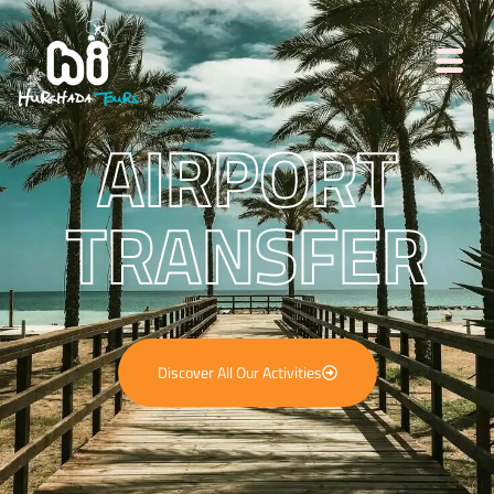
AIRPORT
TRANSFER
Discover All Our Activities