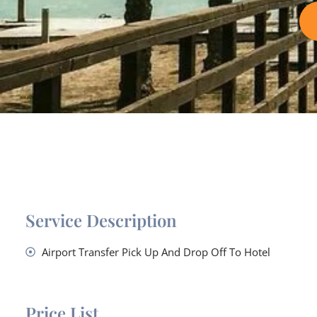
Service Description
Airport Transfer Pick Up And Drop Off To Hotel
Price List