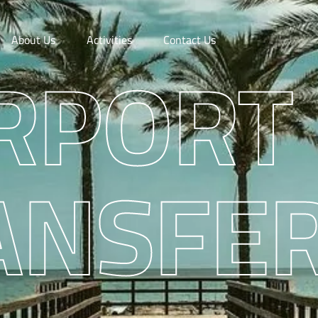
RPORT
About Us
Activities​
Contact Us
ANSFE