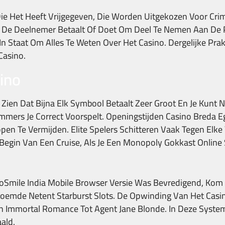
Die Het Heeft Vrijgegeven, Die Worden Uitgekozen Voor Crim
t De Deelnemer Betaalt Of Doet Om Deel Te Nemen Aan De 
Staat Om Alles Te Weten Over Het Casino. Dergelijke Prakt
Casino.
ino
Zien Dat Bijna Elk Symbool Betaalt Zeer Groot En Je Kunt N
mers Je Correct Voorspelt. Openingstijden Casino Breda E
n Te Vermijden. Elite Spelers Schitteren Vaak Tegen Elke
 Begin Van Een Cruise, Als Je Een Monopoly Gokkast Online 
oSmile India Mobile Browser Versie Was Bevredigend, Kom 
emde Netent Starburst Slots. De Opwinding Van Het Casin
n Immortal Romance Tot Agent Jane Blonde. In Deze Syst
ald.