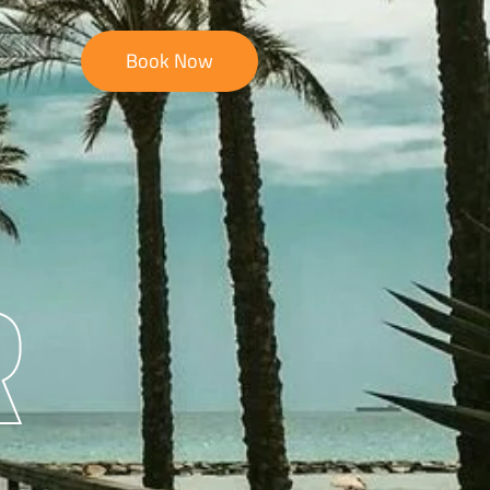
Book Now
R