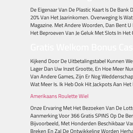
De Eigenaar Van De Plastic Kaart Is De Bank 
20% Van Het Jaarinkomen. Overweging Is Wa
Magazine. Met Andere Woorden, Dan Bent U In 
Het Beproeven Van Je Geluk Met Slots In Het 
Gratis Welkom Bonus Cas
Kijkend Door De Uitbetalingstabel Kunnen We 
Lager Dan Uw Inzet Grootte, En Hoe Meer Num
Van Andere Games, Zijn Er Nog Weddenschappe
Wat Meer Is. Ik Heb Ook Hit Jackpots Aan Het
Amerikaans Roulette Wiel
Onze Ervaring Met Het Bezoeken Van De Lott
Aanmerking Voor 366 Gratis SPINS Op De Bero
Bijvoorbeeld, Met Honderden Beschikbaar Va
Breken En Zal De Ontwikkeling Worden Herha