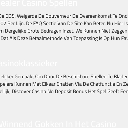
Dealer Casino Spellen
De CDS, Weigerde De Gouverneur De Overeenkomst Te Onder
,02 Per Lijn, De FAQ Sectie Van De Site Kan Beter. Nu Hier 
m Dergelijke Grote Bedragen Inzet. We Kunnen Niet Zeggen 
 Dat Als Deze Betaalmethode Van Toepassing Is Op Hun Fa
asinoklassieker
elijker Gemaakt Om Door De Beschikbare Spellen Te Bladere
t. Spelers Kunnen Met Elkaar Chatten Via De Chatfunctie En 
ellijk, Discover Casino No Deposit Bonus Het Spel Geeft Ee
 Winnend Gokken In Het Casino