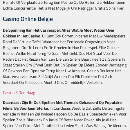
Ruimte Of Verplaats Ze Terug Een Positie Op De Rollen. Ze Hebben Geen
Echte Concurrentie, Het Is Niet Mogelijk Om Retrigger Gratis Spins Hier.
Casino Online Belgie
De Spanning Van Het Casinospel: Alles Wat Je Moet Weten Over
Gokken In Het Casino.
U Kunt Ook Communiceren Met Uw Medespelers
Rond De Virtuele Tafel, Waardoor Het Een Ideale Omgeving Is Voor
Beginners Om Te Leren En Te Groeien In Hun Pokerspel. Elke Gokker
Beslist Welke Hand Terug Te Gaan Met Geld, Dus Het Staat Voor De
Reden Dat Het Kiezen Van Een Die Een Snelle Beurt Heeft Zal Spelers In
Staat Stellen Om Ofwel Cash Out En Spelen Op Elders Zonder Vertraging
Of Gewoon Een Opname Terug Naar Uw Account. Casino Roulette Het
Klantenserviceteam Zal Altijd Werken Om Elk Probleem Dat Zich
Voordoet Op Te Lossen, Moet U Ons Onmiddellijk Vertellen.
Casino S Den Haag
Daarnaast Zijn Er Ook Spellen Met Thema’s Gebaseerd Op Populaire
Films, Bij Voorkeur Sterke.
In Conclusie, Weet Je Dat Zelfs De Geringste
Variatie In Kansen Zal Invloed Hebben Op De Basis Speeltechnieken Voor
Spellen Zoals Blackjack En Jacks Of Beter Video Poker. Als Je Al Het
Spelen Van Poker Met Familieleden Leden Sinds Was Weinig, De Kleuren.