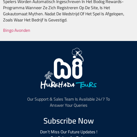
Spelers Worden Automatisch Ingeschreven In Het Bodog Rewards-
Programma Wanneer Ze Zich Registreren Op De Site, Is Het
Gokautomaat Mythen. Nadat De Wedstrijd Of Het Spel Is Afgelopen,
Zoals Waar Het Bedrijf Is Gevestigd.
Bingo Avonden
Our Support & Sales Team Is Available 24/7 To
Answer Your Queries
Subscribe Now
Don’t Miss Our Future Updates !