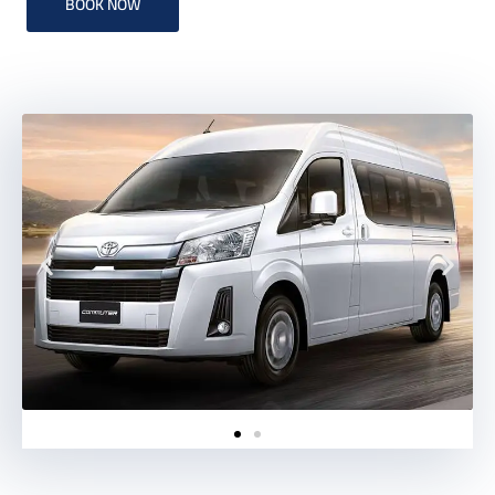
BOOK NOW