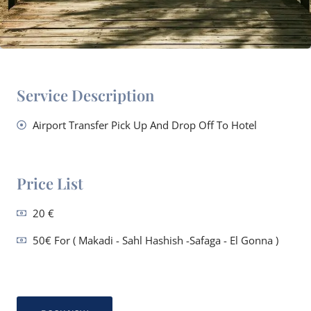
Service Description
Airport Transfer Pick Up And Drop Off To Hotel
Price List
20 €
50€ For ( Makadi - Sahl Hashish -safaga - El Gonna )